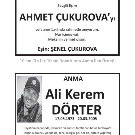
10 cm (3 st) x 10 cm Boyutunda Anma İlan Örneği