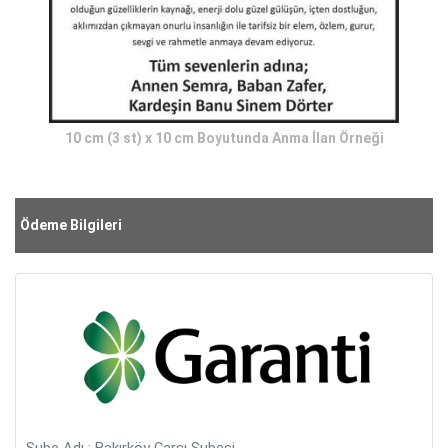
10 cm (3 st) x 10 cm Boyutunda Anma İlan Örneği
Ödeme Bilgileri
Şube Adı : Bakırköy Çarşı Şubesi