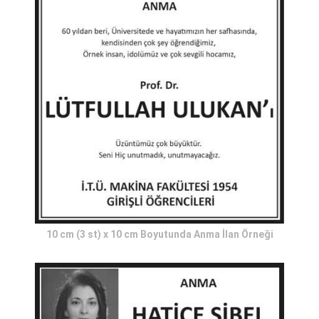
10 cm (3 st) x 10 cm Boyutunda Anma İlan Örneği