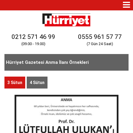
Mo
Na
0212 571 46 99
0555 961 57 77
(09.00 - 19.00)
(7 Gün 24 Saat)
Hürriyet Gazetesi Anma İlanı Örnekleri
3 Sütun
4 Sütun