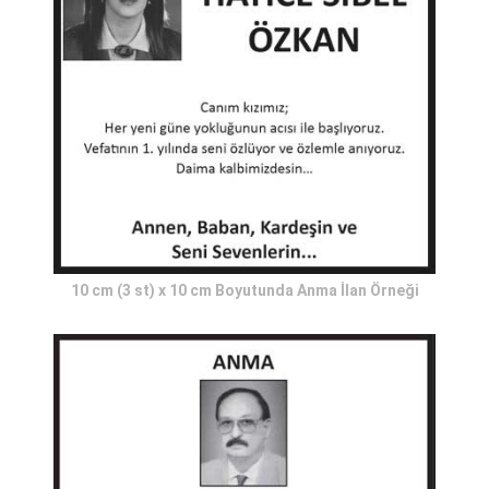
10 cm (3 st) x 10 cm Boyutunda Anma İlan Örneği