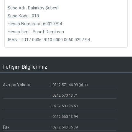
Şube Adı : Bakırköy Şubesi
Şube Kodu : 018
Hesap Numarası : 60029794
Hesap İsmi : Yusuf Demircan
IBAN : TR17 0006 7010 0000 0060 0297 94
İletişim Bilgilerimiz
Avrupa Yakası
:
0212 571 46 99 (pbx)
:
0212 570 13 71
:
0212 583 76 53
:
0212 660 13 94
Fax
:
0212 543 35 39