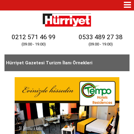
Mo
Na
0212 571 46 99
0533 489 27 38
(09.00 - 19.00)
(09.00 - 19.00)
Hürriyet Gazetesi Turizm İlanı Örnekleri