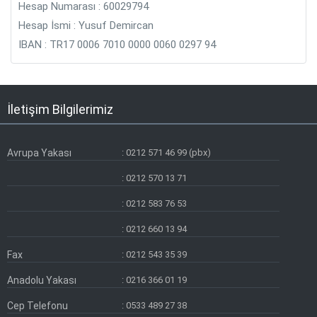
Hesap Numarası : 60029794
Hesap İsmi : Yusuf Demircan
IBAN : TR17 0006 7010 0000 0060 0297 94
İletişim Bilgilerimiz
Avrupa Yakası
:
0212 571 46 99 (pbx)
:
0212 570 13 71
:
0212 583 76 53
:
0212 660 13 94
Fax
:
0212 543 35 39
Anadolu Yakası
:
0216 366 01 19
Cep Telefonu
:
0533 489 27 38