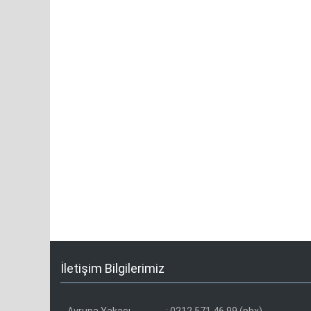
İletişim Bilgilerimiz
Avrupa Yakası
:
0212 571 46 99 (pbx)