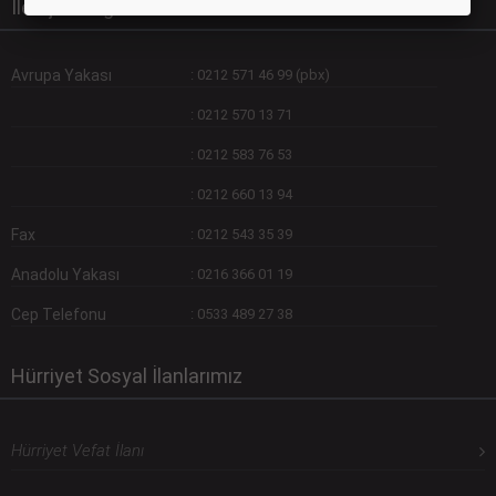
İletişim Bilgilerimiz
Avrupa Yakası
:
0212 571 46 99 (pbx)
:
0212 570 13 71
:
0212 583 76 53
:
0212 660 13 94
Fax
:
0212 543 35 39
Anadolu Yakası
:
0216 366 01 19
Cep Telefonu
:
0533 489 27 38
Hürriyet Sosyal İlanlarımız
Hürriyet Vefat İlanı