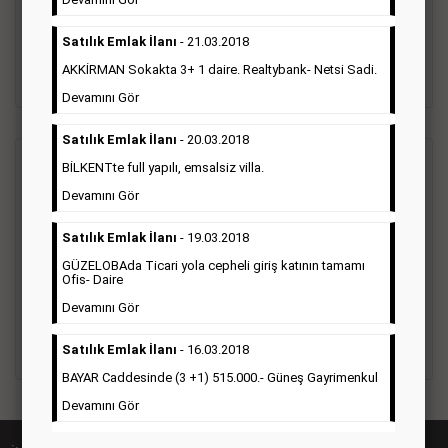
türleri toplanmaktadır. Ticari amaç gütmeyen bu ilan çeşidin
de fiyatlandırma ilanın kapladığı alan üzerinden fiyatlandırılır.
Satılık Emlak İlanı
- 21.03.2018
Diğer çerçeveli ilanlara göre daha ekonomiktir.
AKKİRMAN Sokakta 3+ 1 daire. Realtybank- Netsi Sadi.
Detaylı Bilgi & İlan Örnekleri
Devamını Gör
Satılık Emlak İlanı
- 20.03.2018
Ticari İlan
BİLKENTte full yapılı, emsalsiz villa.
(Hürriyet Gazetesi Reklam)
Devamını Gör
Hürriyet gazetesi Ticari ilan; firmaların tanıtımlarının, duyuru
Satılık Emlak İlanı
- 19.03.2018
ve kampanyalarının yapıldığı, çerçeveli ilan çeşididir.Hüriyet
gazetesine verilen ticari ilanları genellikle kurumsal firmalar
GÜZELOBAda Ticari yola cepheli giriş katının tamamı
ile Finans, İnşaat, Turizm, Eğitim, Otomotiv sektörleri başta
Ofis- Daire
olmak üzere bütün sektörler bu ilan türünü tercih
Devamını Gör
etmektedirler.
Satılık Emlak İlanı
- 16.03.2018
Detaylı Bilgi & İlan Örnekleri
BAYAR Caddesinde (3 +1) 515.000.- Güneş Gayrimenkul
Devamını Gör