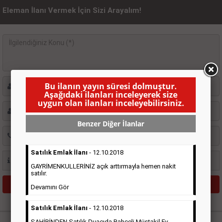
Eleman İlanı Vermek İçin Sizi Arayalım!
Bu ilanın yayın süresi dolmuştur.
Aşağıdaki ilanları inceleyerek size
uygun olan ilanları inceleyebilirsiniz.
Benzer Diğer İlanlar
Satılık Emlak İlanı
- 12.10.2018
GAYRİMENKULLERİNİZ açık arttırmayla hemen nakit
satılır.
Devamını Gör
Satılık Emlak İlanı
- 12.10.2018
Hürriyet Gazetesi İlan Türleri
SAHİBİNDEN Satılık Duacıda Bahçeli Müstakil Ev