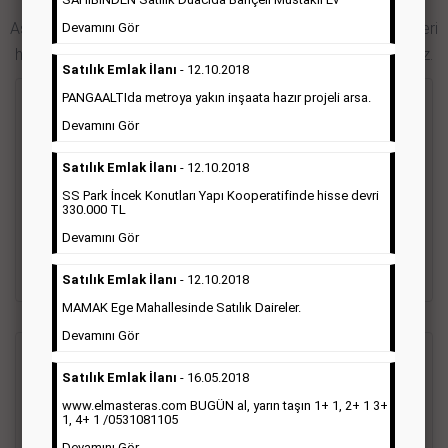
Aşağıdaki bağlantıları takip ederek Hürriyet gazetesi ilan türleri
Devamını Gör
hakkında detaylara ulaşabilir, ilan örneklerini inceleyebilirsiniz.
Satılık Emlak İlanı
- 12.10.2018
PANGAALTIda metroya yakın inşaata hazır projeli arsa.
Seri İlan
Devamını Gör
Hürriyet gazetesi Seri ilanlar; emlak ilanı, eleman ilanı, zayi
Satılık Emlak İlanı
- 12.10.2018
ilanı, vasıta ilanı başlıkları altında toplanmaktadır. Hürriyet
SS Park İncek Konutları Yapı Kooperatifinde hisse devri
gazetesi seri ilanlar, Türkiye baskısı, İstanbul baskısı, Ankara
330.000 TL
baskısı, Ege baskısı, Akdeniz baskısı, Çukurova baskısı ve diğer
bütün bölgelerde yayınlanabilmektedir.
Devamını Gör
Detaylı Bilgi & İlan Örnekleri
Satılık Emlak İlanı
- 12.10.2018
MAMAK Ege Mahallesinde Satılık Daireler.
Devamını Gör
Sosyal İlan
(Vefat, Başsağlığı, Anma, Teşekkür)
Satılık Emlak İlanı
- 16.05.2018
www.elmasteras.com BUGÜN al, yarın taşın 1+ 1, 2+ 1 3+
Gazetelerin sosyal ilan diye adlandırdığı bu ilan türü altında
1, 4+ 1 /0531081105
vefat ilanı anma ilan, başsağlığı ilanı, teşekkür ilanı vb. ilan
Devamını Gör