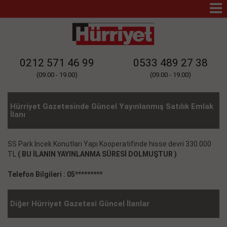
Mo
Na
0212 571 46 99
0533 489 27 38
(09.00 - 19.00)
(09.00 - 19.00)
Hürriyet Gazetesinde Güncel Yayınlanmış Satılık Emlak
İlanı
SS Park İncek Konutları Yapı Kooperatifinde hisse devri 330.000
TL
( BU İLANIN YAYINLANMA SÜRESİ DOLMUŞTUR )
Telefon Bilgileri : 05*********
Diğer Hürriyet Gazetesi Güncel İlanlar