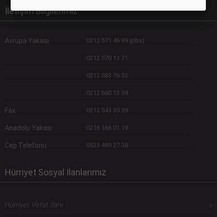
İletişim Bilgilerimiz
Avrupa Yakası
:
0212 571 46 99 (pbx)
:
0212 570 13 71
:
0212 583 76 53
:
0212 660 13 94
Fax
:
0212 543 35 39
Anadolu Yakası
:
0216 366 01 19
Cep Telefonu
:
0533 489 27 38
Hürriyet Sosyal İlanlarımız
Hürriyet Vefat İlanı