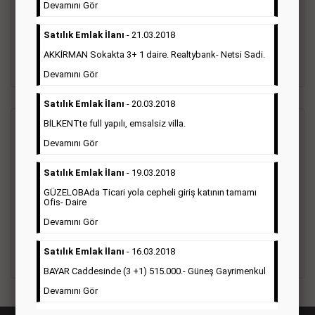
vefat ilanı anma ilan, başsağlığı ilanı, teşekkür ilanı vb. ilan
Devamını Gör
türleri toplanmaktadır. Ticari amaç gütmeyen bu ilan çeşidin
de fiyatlandırma ilanın kapladığı alan üzerinden fiyatlandırılır.
Satılık Emlak İlanı
- 21.03.2018
Diğer çerçeveli ilanlara göre daha ekonomiktir.
AKKİRMAN Sokakta 3+ 1 daire. Realtybank- Netsi Sadi.
Detaylı Bilgi & İlan Örnekleri
Devamını Gör
Satılık Emlak İlanı
- 20.03.2018
BİLKENTte full yapılı, emsalsiz villa.
Ticari İlan
(Hürriyet Gazetesi Reklam)
Devamını Gör
Hürriyet gazetesi Ticari ilan; firmaların tanıtımlarının, duyuru
Satılık Emlak İlanı
- 19.03.2018
ve kampanyalarının yapıldığı, çerçeveli ilan çeşididir.Hüriyet
GÜZELOBAda Ticari yola cepheli giriş katının tamamı
gazetesine verilen ticari ilanları genellikle kurumsal firmalar
Ofis- Daire
ile Finans, İnşaat, Turizm, Eğitim, Otomotiv sektörleri başta
olmak üzere bütün sektörler bu ilan türünü tercih
Devamını Gör
etmektedirler.
Satılık Emlak İlanı
- 16.03.2018
Detaylı Bilgi & İlan Örnekleri
BAYAR Caddesinde (3 +1) 515.000.- Güneş Gayrimenkul
Devamını Gör