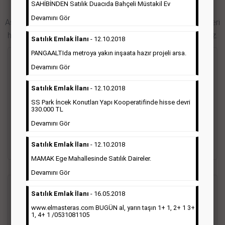
SAHİBİNDEN Satılık Duacıda Bahçeli Müstakil Ev
Hürriyet Gazetesi İlan Türleri
Devamını Gör
Aşağıdaki bağlantıları takip ederek Hürriyet gazetesi ilan türleri
hakkında detaylara ulaşabilir, ilan örneklerini inceleyebilirsiniz.
Satılık Emlak İlanı
- 12.10.2018
PANGAALTIda metroya yakın inşaata hazır projeli arsa.
Seri İlan
Devamını Gör
Satılık Emlak İlanı
- 12.10.2018
Hürriyet gazetesi Seri ilanlar; emlak ilanı, eleman ilanı, zayi
ilanı, vasıta ilanı başlıkları altında toplanmaktadır. Hürriyet
SS Park İncek Konutları Yapı Kooperatifinde hisse devri
gazetesi seri ilanlar, Türkiye baskısı, İstanbul baskısı, Ankara
330.000 TL
baskısı, Ege baskısı, Akdeniz baskısı, Çukurova baskısı ve diğer
Devamını Gör
bütün bölgelerde yayınlanabilmektedir.
Satılık Emlak İlanı
- 12.10.2018
Detaylı Bilgi & İlan Örnekleri
MAMAK Ege Mahallesinde Satılık Daireler.
Devamını Gör
Sosyal İlan
(Vefat, Başsağlığı, Anma, Teşekkür)
Satılık Emlak İlanı
- 16.05.2018
www.elmasteras.com BUGÜN al, yarın taşın 1+ 1, 2+ 1 3+
1, 4+ 1 /0531081105
Gazetelerin sosyal ilan diye adlandırdığı bu ilan türü altında