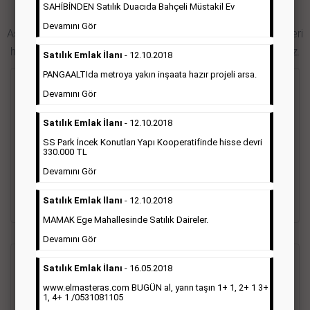
SAHİBİNDEN Satılık Duacıda Bahçeli Müstakil Ev
Hürriyet Gazetesi İlan Türleri
Devamını Gör
Aşağıdaki bağlantıları takip ederek Hürriyet gazetesi ilan türleri
hakkında detaylara ulaşabilir, ilan örneklerini inceleyebilirsiniz.
Satılık Emlak İlanı
- 12.10.2018
PANGAALTIda metroya yakın inşaata hazır projeli arsa.
Seri İlan
Devamını Gör
Satılık Emlak İlanı
- 12.10.2018
Hürriyet gazetesi Seri ilanlar; emlak ilanı, eleman ilanı, zayi
ilanı, vasıta ilanı başlıkları altında toplanmaktadır. Hürriyet
SS Park İncek Konutları Yapı Kooperatifinde hisse devri
330.000 TL
gazetesi seri ilanlar, Türkiye baskısı, İstanbul baskısı, Ankara
baskısı, Ege baskısı, Akdeniz baskısı, Çukurova baskısı ve diğer
Devamını Gör
bütün bölgelerde yayınlanabilmektedir.
Satılık Emlak İlanı
- 12.10.2018
Detaylı Bilgi & İlan Örnekleri
MAMAK Ege Mahallesinde Satılık Daireler.
Devamını Gör
Sosyal İlan
(Vefat, Başsağlığı, Anma, Teşekkür)
Satılık Emlak İlanı
- 16.05.2018
www.elmasteras.com BUGÜN al, yarın taşın 1+ 1, 2+ 1 3+
1, 4+ 1 /0531081105
Gazetelerin sosyal ilan diye adlandırdığı bu ilan türü altında