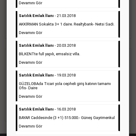
vefat ilanı anma ilan, başsağlığı ilanı, teşekkür ilanı vb. ilan
Devamını Gör
türleri toplanmaktadır. Ticari amaç gütmeyen bu ilan çeşidin
de fiyatlandırma ilanın kapladığı alan üzerinden fiyatlandırılır.
Satılık Emlak İlanı
- 21.03.2018
Diğer çerçeveli ilanlara göre daha ekonomiktir.
AKKİRMAN Sokakta 3+ 1 daire. Realtybank- Netsi Sadi.
Detaylı Bilgi & İlan Örnekleri
Devamını Gör
Satılık Emlak İlanı
- 20.03.2018
BİLKENTte full yapılı, emsalsiz villa.
Ticari İlan
(Hürriyet Gazetesi Reklam)
Devamını Gör
Hürriyet gazetesi Ticari ilan; firmaların tanıtımlarının, duyuru
Satılık Emlak İlanı
- 19.03.2018
ve kampanyalarının yapıldığı, çerçeveli ilan çeşididir.Hüriyet
GÜZELOBAda Ticari yola cepheli giriş katının tamamı
gazetesine verilen ticari ilanları genellikle kurumsal firmalar
Ofis- Daire
ile Finans, İnşaat, Turizm, Eğitim, Otomotiv sektörleri başta
olmak üzere bütün sektörler bu ilan türünü tercih
Devamını Gör
etmektedirler.
Satılık Emlak İlanı
- 16.03.2018
Detaylı Bilgi & İlan Örnekleri
BAYAR Caddesinde (3 +1) 515.000.- Güneş Gayrimenkul
Devamını Gör