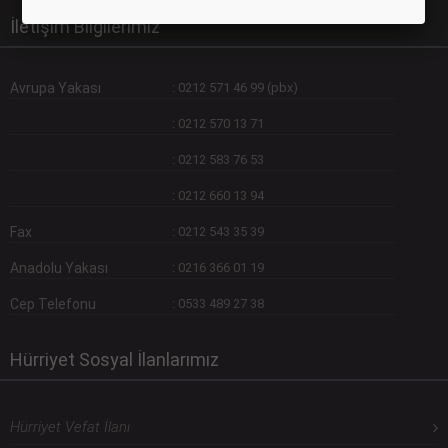
İletişim Bilgilerimiz
Avrupa Yakası
:
0212 571 46 99 (pbx)
:
0212 570 13 71
:
0212 583 76 53
:
0212 660 13 94
Fax
:
0212 543 35 39
Anadolu Yakası
:
0216 366 01 19
Cep Telefonu
:
0533 489 27 38
Hürriyet Sosyal İlanlarımız
Hürriyet Vefat İlanı