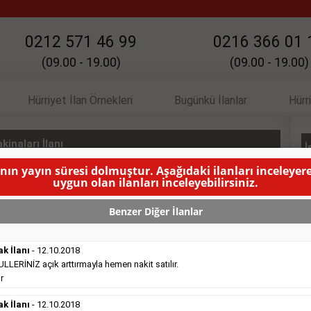
0212 571 46 99
0216 366 01 
(09.00 - 19.00)
(09.00 - 19.00)
Hürriyet İlan Örnekleri
Bugünkü İlanlar
Hürr
inaları İlanı
İ
anın yayın süresi dolmuştur. Aşağıdaki ilanları inceleyere
URBO, Motor yedek parçaları.
( BU İLANIN YAYINLANMA SÜRESİ
uygun olan ilanları inceleyebilirsiniz.
Benzer Diğer İlanlar
ak İlanı
- 12.10.2018
ERİNİZ açık arttırmayla hemen nakit satılır.
r
Satılık Emlak
- 16.10.2018
ak İlanı
- 12.10.2018