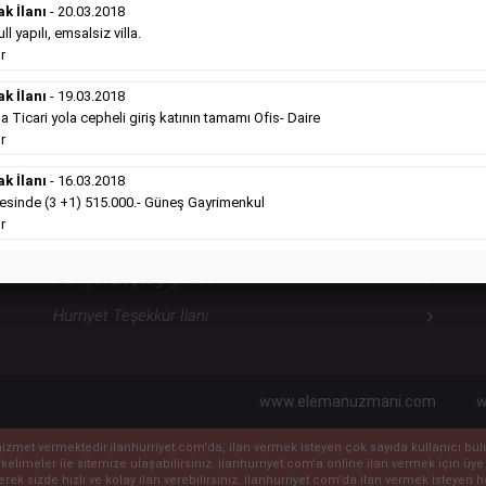
ilanlara göre daha ekonomiktir.
ak İlanı
- 20.03.2018
l yapılı, emsalsiz villa.
Detaylı Bilgi & İlan Örnekleri
r
ak İlanı
- 19.03.2018
icari yola cepheli giriş katının tamamı Ofis- Daire
Hürriyet Sosyal İlanlarımız
H
r
ak İlanı
- 16.03.2018
sinde (3 +1) 515.000.- Güneş Gayrimenkul
Hürriyet Vefat İlanı
r
Hürriyet Anma İlanı
Hürriyet Başsağlığı İlanı
Hürriyet Teşekkür İlanı
www.elemanuzmani.com
w
ile hizmet vermektedir.ilanhurriyet.com'da, ilan vermek isteyen çok sayıda kullanıcı b
 kelimeler ile sitemize ulaşabilirsiniz. ilanhurriyet.com'a online ilan vermek için
eyerek sizde hızlı ve kolay ilan verebilirsiniz. ilanhurriyet.com'da ilan vermek isteye