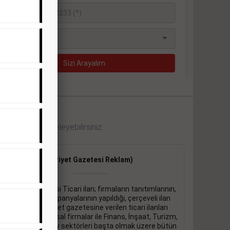
 örneklerini inceleyebilirsiniz.
Ticari İlan
(Hürriyet Gazetesi Reklam)
Hürriyet gazetesi Ticari ilan; firmaların tanıtımlarının,
duyuru ve kampanyalarının yapıldığı, çerçeveli ilan
çeşididir.Hüriyet gazetesine verilen ticari ilanları
genellikle kurumsal firmalar ile Finans, İnşaat, Turizm,
Eğitim, Otomotiv sektörleri başta olmak üzere bütün