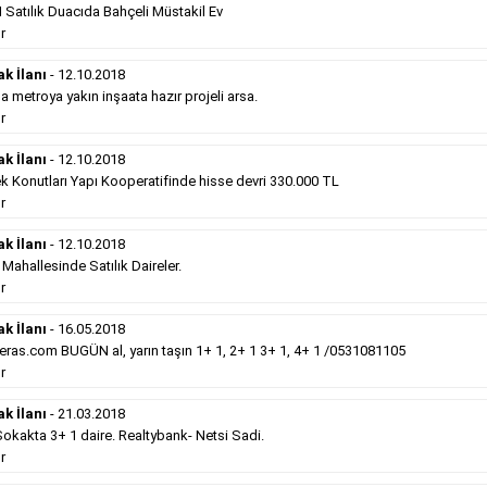
Belediye
sitesinde süper kelepir 415.000e ...
Satılık Duacıda Bahçeli Müstakil Ev
Devamını Gör
r
ak İlanı
- 12.10.2018
Satılık Emlak
- 12.10.2018
metroya yakın inşaata hazır projeli arsa.
Gebzede
satılık sıfır otel 34 odalı. ...
r
Devamını Gör
ak İlanı
- 12.10.2018
k Konutları Yapı Kooperatifinde hisse devri 330.000 TL
r
Hürriyet Gazetesi İlan Türleri
ak İlanı
- 12.10.2018
hallesinde Satılık Daireler.
erek Hürriyet gazetesi ilan türleri hakkında detaylara ulaşabilir, ilan
r
ak İlanı
- 16.05.2018
Sosyal İlan
(Vefat, Başsağlığı, Anma, Teşekkür)
ras.com BUGÜN al, yarın taşın 1+ 1, 2+ 1 3+ 1, 4+ 1 /0531081105
r
Gazetelerin sosyal ilan diye adlandırdığı bu ilan
ak İlanı
- 21.03.2018
türü altında vefat ilanı anma ilan, başsağlığı ilanı,
kakta 3+ 1 daire. Realtybank- Netsi Sadi.
teşekkür ilanı vb. ilan türleri toplanmaktadır. Ticari
r
amaç gütmeyen bu ilan çeşidin de fiyatlandırma ilanın
kapladığı alan üzerinden fiyatlandırılır. Diğer çerçeveli