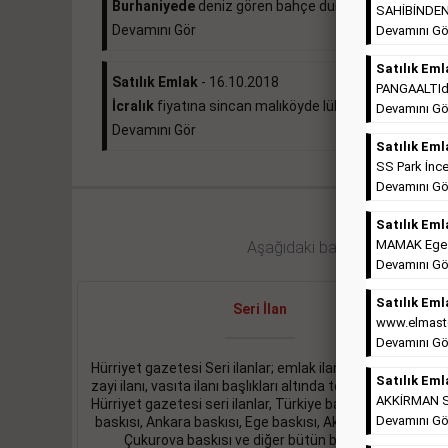
Burhaniyede
deniz gören bahçe dubleksi 370.000e ...
SAHİBİNDEN 
Devamını Gör
Devamını Gö
Satılık Eml
Satılık Emlak
- 16.10.2018
PANGAALTIda 
İcralık
fiyatına sincan malıköyde lüks daire ...
Devamını Gö
Devamını Gör
Satılık Eml
SS Park İnce
Devamını Gö
Satılık Eml
MAMAK Ege Ma
Aşağıdaki bağlantıları takip ed
Devamını Gö
Satılık Eml
Seri İlan
www.elmaste
Devamını Gö
Hürriyet gazetesi Seri ilanlar; emlak ilanı, eleman ilanı,
Satılık Eml
zayi ilanı, vasıta ilanı başlıkları altında toplanmaktadır.
AKKİRMAN So
Hürriyet gazetesi seri ilanlar, Türkiye baskısı, İstanbul
Devamını Gö
baskısı, Ankara baskısı, Ege baskısı, Akdeniz baskısı,
Çukurova baskısı ve diğer bütün bölgelerde