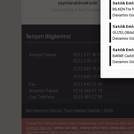
yayınlanabilmektedir.
Satılık Eml
BİLKENTte ful
Detaylı Bilgi & İlan Örnekleri
Devamını Gö
Satılık Eml
GÜZELOBAda T
İletişim Bilgilerimiz
Devamını Gö
Satılık Eml
Avrupa Yakası
:
0212 571 46 99 (pbx)
BAYAR Cadde
:
0212 570 13 71
Devamını Gö
:
0212 583 76 53
:
0212 660 13 94
Fax
:
0212 543 35 39
Anadolu Yakası
:
0216 366 01 19
Cep Telefonu
:
0533 489 27 38
İlan Hürriyet Servisi Tüm Hakları Saklıdır | 2026
Türkiye'nin hürriyet ilanları sitesi ilanhurriyet.com binlerce ilanı 
eleman ilanı ver
,
online seri ilan
,
online vefat ilanı
,
anma ilanı
gibi
Hürriyet ilanlar sitesi ilanhurriyet.com'da yayınlanan ilanları incel