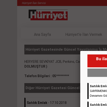
Hürriyet İlan Servisi
Ana Sayfa
Hürriyet'e İlan Vermek
Hürriyet Gazetesinde Güncel Yayınlanmış İş Mak
Bu il
HERYERE SEVKİYAT JCB, Perkins, Caterpillar, Filtre, T
DOLMUŞTUR )
Telefon Bilgileri : 05*********
Satılık Eml
Diğer Hürriyet Gazetesi Güncel İlanlar
GAYRİMENKULL
Devamını Gö
Satılık Emlak
- 17.10.2018
Satılık Eml