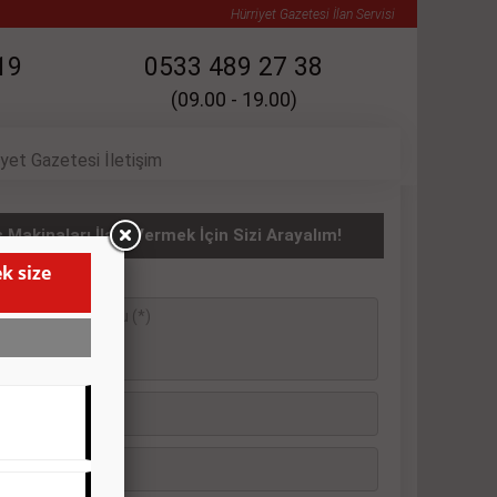
Hürriyet Gazetesi İlan Servisi
19
0533 489 27 38
(09.00 - 19.00)
iyet Gazetesi İletişim
ş Makinaları İlanı Vermek İçin Sizi Arayalım!
k size