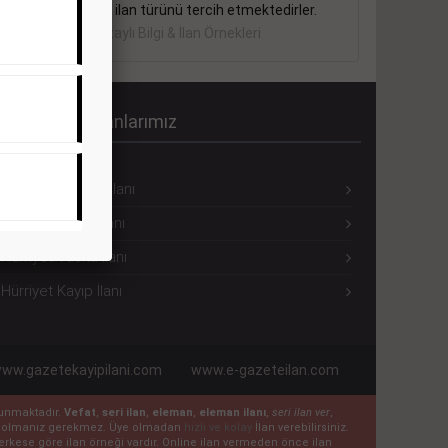
sektörler bu ilan türünü tercih etmektedirler.
Detaylı Bilgi & İlan Örnekleri
ürriyet Seri İlanlarımız
Hürriyet Eleman İlanı
Hürriyet Emlak İlanı
Hürriyet Vasıta İlanı
Hürriyet Kayıp İlanı
ww.gazetekayipilani.com
www.e-gazeteilan.com
ulunmaktadır.
Vefat
,
seri ilan
,
eleman
,
eleman ilanı
,
seri ilan ver
,
 üye olmanız gerekmez. Üye olmadan
hızlı ve kolay
İlan verebilirsiniz.
n herkese göre ilan örneği vardır. Online ilan vermeden önce ilan