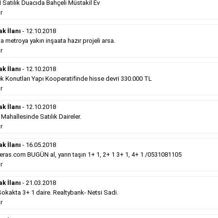
Satılık Duacıda Bahçeli Müstakil Ev
Devamını Gör
r
Satılık Emlak
- 12.10.2018
ak İlanı
- 12.10.2018
metroya yakın inşaata hazır projeli arsa.
Gebzede
satılık sıfır otel 34 odalı. ...
r
Devamını Gör
ak İlanı
- 12.10.2018
k Konutları Yapı Kooperatifinde hisse devri 330.000 TL
r
Hürriyet Gazetesi İlan Türleri
ak İlanı
- 12.10.2018
erek Hürriyet gazetesi ilan türleri hakkında detaylara ulaşabilir, ilan
hallesinde Satılık Daireler.
r
ak İlanı
- 16.05.2018
Sosyal İlan
(Vefat, Başsağlığı, Anma, Teşekkür)
ras.com BUGÜN al, yarın taşın 1+ 1, 2+ 1 3+ 1, 4+ 1 /0531081105
r
Gazetelerin sosyal ilan diye adlandırdığı bu ilan
ak İlanı
- 21.03.2018
türü altında vefat ilanı anma ilan, başsağlığı ilanı,
teşekkür ilanı vb. ilan türleri toplanmaktadır. Ticari
kakta 3+ 1 daire. Realtybank- Netsi Sadi.
amaç gütmeyen bu ilan çeşidin de fiyatlandırma ilanın
r
kapladığı alan üzerinden fiyatlandırılır. Diğer çerçeveli