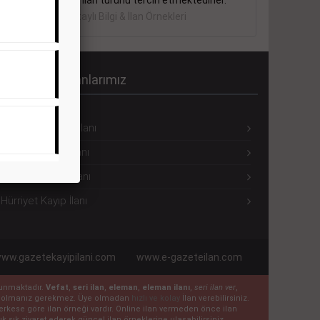
sektörler bu ilan türünü tercih etmektedirler.
Detaylı Bilgi & İlan Örnekleri
ürriyet Seri İlanlarımız
Hürriyet Eleman İlanı
Hürriyet Emlak İlanı
Hürriyet Vasıta İlanı
Hürriyet Kayıp İlanı
ww.gazetekayipilani.com
www.e-gazeteilan.com
ulunmaktadır.
Vefat
,
seri ilan
,
eleman
,
eleman ilanı
,
seri ilan ver
,
 üye olmanız gerekmez. Üye olmadan
hızlı ve kolay
İlan verebilirsiniz.
n herkese göre ilan örneği vardır. Online ilan vermeden önce ilan
k sık ziyaret ederek güncel ilan örneklerine ulaşabilirsiniz.