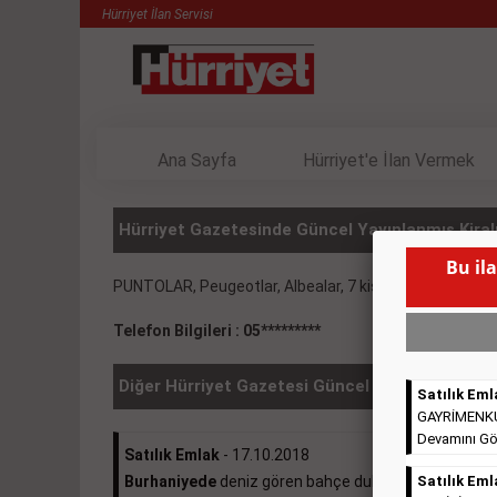
Hürriyet İlan Servisi
Ana Sayfa
Hürriyet'e İlan Vermek
Hürriyet Gazetesinde Güncel Yayınlanmış Kiralı
Bu il
PUNTOLAR, Peugeotlar, Albealar, 7 kişilik Araçlar 0.53
Telefon Bilgileri : 05*********
Diğer Hürriyet Gazetesi Güncel İlanlar
Satılık Eml
GAYRİMENKULL
Devamını Gö
Satılık Emlak
- 17.10.2018
Burhaniyede
deniz gören bahçe dubleksi 370.000e ...
Satılık Eml