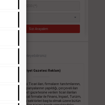
 örneklerini inceleyebilirsiniz.
Ticari İlan
(Hürriyet Gazetesi Reklam)
Hürriyet gazetesi Ticari ilan; firmaların tanıtımlarının,
duyuru ve kampanyalarının yapıldığı, çerçeveli ilan
çeşididir.Hüriyet gazetesine verilen ticari ilanları
genellikle kurumsal firmalar ile Finans, İnşaat, Turizm,
Eğitim, Otomotiv sektörleri başta olmak üzere bütün