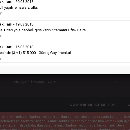
ilanlara göre daha ekonomiktir.
ak İlanı
- 20.03.2018
Detaylı Bilgi & İlan Örnekleri
l yapılı, emsalsiz villa.
r
ak İlanı
- 19.03.2018
icari yola cepheli giriş katının tamamı Ofis- Daire
Hürriyet Sosyal İlanlarımız
H
r
ak İlanı
- 16.03.2018
Hürriyet Vefat İlanı
sinde (3 +1) 515.000.- Güneş Gayrimenkul
r
Hürriyet Anma İlanı
Hürriyet Başsağlığı İlanı
Hürriyet Teşekkür İlanı
www.elemanuzmani.com
w
ile hizmet vermektedir.ilanhurriyet.com'da, ilan vermek isteyen çok sayıda kullanıcı b
 kelimeler ile sitemize ulaşabilirsiniz. ilanhurriyet.com'a online ilan vermek için
eyerek sizde hızlı ve kolay ilan verebilirsiniz. ilanhurriyet.com'da ilan vermek isteye
vermek hiç bu kadar kolay olmamıştı. Güncel ilan örnekleri için ilanhurriyet.com'u sı