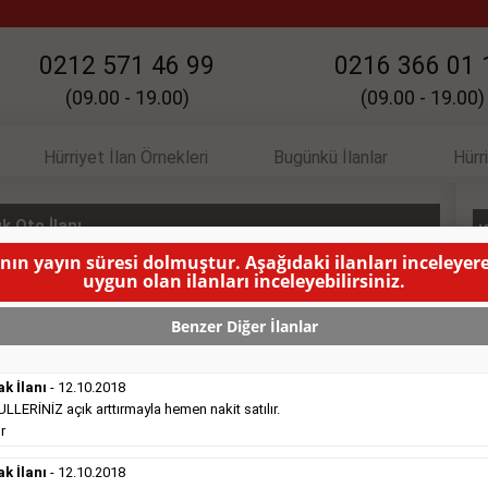
0212 571 46 99
0216 366 01 
(09.00 - 19.00)
(09.00 - 19.00)
Hürriyet İlan Örnekleri
Bugünkü İlanlar
Hürr
k Oto İlanı
K
anın yayın süresi dolmuştur. Aşağıdaki ilanları inceleyere
uygun olan ilanları inceleyebilirsiniz.
2.130.90.45-
( BU İLANIN YAYINLANMA SÜRESİ DOLMUŞTUR )
Benzer Diğer İlanlar
ak İlanı
- 12.10.2018
ERİNİZ açık arttırmayla hemen nakit satılır.
r
Satılık Emlak
- 16.10.2018
ak İlanı
Belediye
- 12.10.2018
sitesinde süper kelepir 415.000e ...