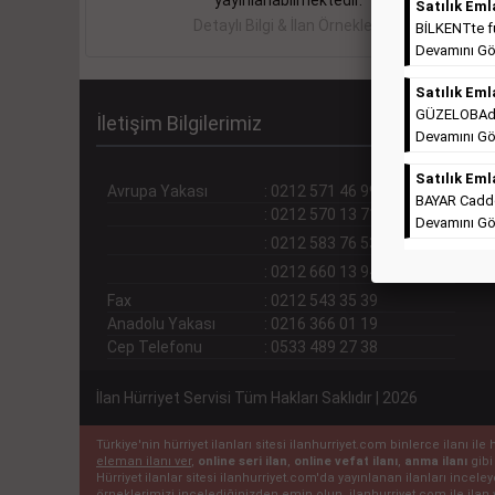
yayınlanabilmektedir.
Satılık Eml
Detaylı Bilgi & İlan Örnekleri
BİLKENTte ful
Devamını Gö
Satılık Eml
GÜZELOBAda T
İletişim Bilgilerimiz
Devamını Gö
Satılık Eml
Avrupa Yakası
:
0212 571 46 99 (pbx)
BAYAR Cadde
:
0212 570 13 71
Devamını Gö
:
0212 583 76 53
:
0212 660 13 94
Fax
:
0212 543 35 39
Anadolu Yakası
:
0216 366 01 19
Cep Telefonu
:
0533 489 27 38
İlan Hürriyet Servisi Tüm Hakları Saklıdır | 2026
Türkiye'nin hürriyet ilanları sitesi ilanhurriyet.com binlerce ilanı 
eleman ilanı ver
,
online seri ilan
,
online vefat ilanı
,
anma ilanı
gibi
Hürriyet ilanlar sitesi ilanhurriyet.com'da yayınlanan ilanları incel
örneklerimizi incelediğinizden emin olun. ilanhurriyet.com ile ilan 