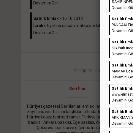
SAHİBİNDEN 
Devamını Gör
Devamını Gö
Satılık Emlak
- 16.10.2018
Satılık Eml
PANGAALTIda 
İcralık
fiyatına sincan malıköyde lüks daire ...
Devamını Gö
Devamını Gör
Satılık Eml
SS Park İnce
Devamını Gö
Satılık Eml
Aşağıdaki bağlantıları takip ed
MAMAK Ege Ma
Devamını Gö
Satılık Eml
Seri İlan
www.elmaste
Devamını Gö
Hürriyet gazetesi Seri ilanlar; emlak ilanı, eleman ilanı,
zayi ilanı, vasıta ilanı başlıkları altında toplanmaktadır.
Satılık Eml
Hürriyet gazetesi seri ilanlar, Türkiye baskısı, İstanbul
AKKİRMAN So
baskısı, Ankara baskısı, Ege baskısı, Akdeniz baskısı,
Devamını Gö
Çukurova baskısı ve diğer bütün bölgelerde