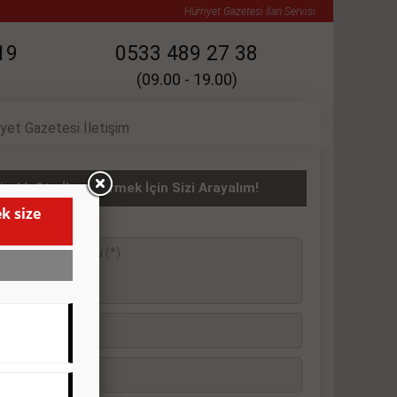
Hürriyet Gazetesi İlan Servisi
19
0533 489 27 38
(09.00 - 19.00)
iyet Gazetesi İletişim
iralık Oto İlanı Vermek İçin Sizi Arayalım!
k size