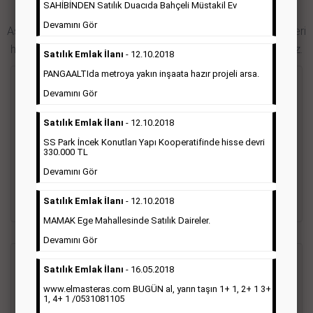
SAHİBİNDEN Satılık Duacıda Bahçeli Müstakil Ev
Hürriyet Gazetesi İlan Türleri
Devamını Gör
Aşağıdaki bağlantıları takip ederek Hürriyet gazetesi ilan türleri
hakkında detaylara ulaşabilir, ilan örneklerini inceleyebilirsiniz.
Satılık Emlak İlanı
- 12.10.2018
PANGAALTIda metroya yakın inşaata hazır projeli arsa.
Seri İlan
Devamını Gör
Satılık Emlak İlanı
- 12.10.2018
Hürriyet gazetesi Seri ilanlar; emlak ilanı, eleman ilanı, zayi
ilanı, vasıta ilanı başlıkları altında toplanmaktadır. Hürriyet
SS Park İncek Konutları Yapı Kooperatifinde hisse devri
gazetesi seri ilanlar, Türkiye baskısı, İstanbul baskısı, Ankara
330.000 TL
baskısı, Ege baskısı, Akdeniz baskısı, Çukurova baskısı ve diğer
Devamını Gör
bütün bölgelerde yayınlanabilmektedir.
Satılık Emlak İlanı
- 12.10.2018
Detaylı Bilgi & İlan Örnekleri
MAMAK Ege Mahallesinde Satılık Daireler.
Devamını Gör
Sosyal İlan
(Vefat, Başsağlığı, Anma, Teşekkür)
Satılık Emlak İlanı
- 16.05.2018
www.elmasteras.com BUGÜN al, yarın taşın 1+ 1, 2+ 1 3+
1, 4+ 1 /0531081105
Gazetelerin sosyal ilan diye adlandırdığı bu ilan türü altında