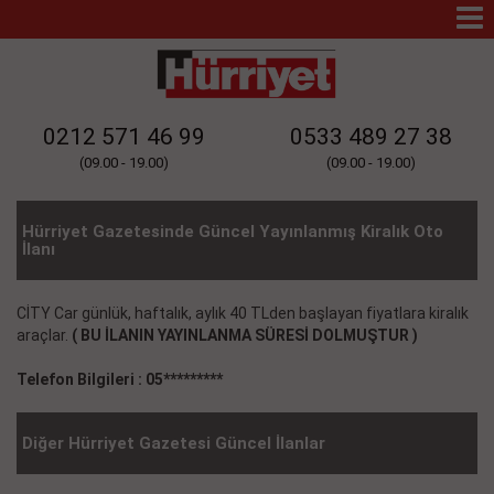
Mo
Na
0212 571 46 99
0533 489 27 38
(09.00 - 19.00)
(09.00 - 19.00)
Hürriyet Gazetesinde Güncel Yayınlanmış Kiralık Oto
İlanı
CİTY Car günlük, haftalık, aylık 40 TLden başlayan fiyatlara kiralık
araçlar.
( BU İLANIN YAYINLANMA SÜRESİ DOLMUŞTUR )
Telefon Bilgileri : 05*********
Diğer Hürriyet Gazetesi Güncel İlanlar