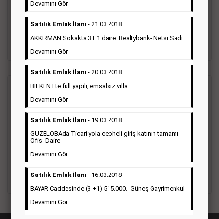
vefat ilanı anma ilan, başsağlığı ilanı, teşekkür ilanı vb. ilan
Devamını Gör
türleri toplanmaktadır. Ticari amaç gütmeyen bu ilan çeşidin
de fiyatlandırma ilanın kapladığı alan üzerinden fiyatlandırılır.
Satılık Emlak İlanı
- 21.03.2018
Diğer çerçeveli ilanlara göre daha ekonomiktir.
AKKİRMAN Sokakta 3+ 1 daire. Realtybank- Netsi Sadi.
Detaylı Bilgi & İlan Örnekleri
Devamını Gör
Satılık Emlak İlanı
- 20.03.2018
BİLKENTte full yapılı, emsalsiz villa.
Ticari İlan
(Hürriyet Gazetesi Reklam)
Devamını Gör
Hürriyet gazetesi Ticari ilan; firmaların tanıtımlarının, duyuru
Satılık Emlak İlanı
- 19.03.2018
ve kampanyalarının yapıldığı, çerçeveli ilan çeşididir.Hüriyet
GÜZELOBAda Ticari yola cepheli giriş katının tamamı
gazetesine verilen ticari ilanları genellikle kurumsal firmalar
Ofis- Daire
ile Finans, İnşaat, Turizm, Eğitim, Otomotiv sektörleri başta
olmak üzere bütün sektörler bu ilan türünü tercih
Devamını Gör
etmektedirler.
Satılık Emlak İlanı
- 16.03.2018
Detaylı Bilgi & İlan Örnekleri
BAYAR Caddesinde (3 +1) 515.000.- Güneş Gayrimenkul
Devamını Gör