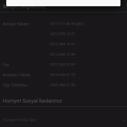
İletişim Bilgilerimiz
Avrupa Yakası
:
0212 571 46 99 (pbx)
:
0212 570 13 71
:
0212 583 76 53
:
0212 660 13 94
Fax
:
0212 543 35 39
Anadolu Yakası
:
0216 366 01 19
Cep Telefonu
:
0533 489 27 38
Hürriyet Sosyal İlanlarımız
Hürriyet Vefat İlanı