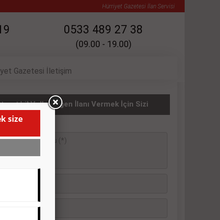
Hürriyet Gazetesi İlan Servisi
19
0533 489 27 38
(09.00 - 19.00)
iyet Gazetesi İletişim
il Volkswagen İlanı Vermek İçin Sizi Arayalım!
k size