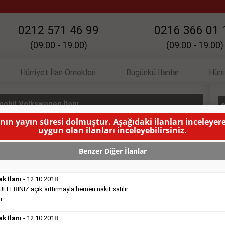
0212 571 46 99
0216 366 01 
(09.00 - 19.00)
(09.00 - 19.00)
Hürriyet İlan Örnekleri
Bugünkü İlanlar
Hürr
obil Volkswagen İlanı
Otomob
anın yayın süresi dolmuştur. Aşağıdaki ilanları inceleyere
uygun olan ilanları inceleyebilirsiniz.
LANMA SÜRESİ DOLMUŞTUR )
Benzer Diğer İlanlar
ak İlanı
- 12.10.2018
ERİNİZ açık arttırmayla hemen nakit satılır.
r
Satılık Emlak
- 16.10.2018
Belediye
sitesinde süper kelepir 415.000e ...
ak İlanı
- 12.10.2018