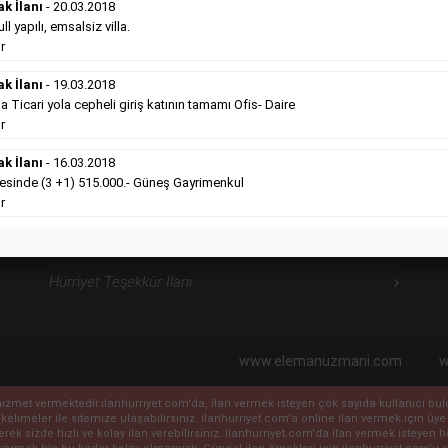
ilanlara göre daha ekonomiktir.
ak İlanı
- 20.03.2018
Detaylı Bilgi & İlan Örnekleri
l yapılı, emsalsiz villa.
r
ak İlanı
- 19.03.2018
icari yola cepheli giriş katının tamamı Ofis- Daire
Hürriyet Sosyal İlanlarımız
H
r
ak İlanı
- 16.03.2018
Hürriyet Vefat İlanı
sinde (3 +1) 515.000.- Güneş Gayrimenkul
r
Hürriyet Anma İlanı
Hürriyet Başsağlığı İlanı
Hürriyet Teşekkür İlanı
www.elemanuzmani.com
w
ile hizmet vermektedir.ilanhurriyet.com'da, ilan vermek isteyen çok sayıda kullanıcı b
 kelimeler ile sitemize ulaşabilirsiniz. ilanhurriyet.com'a online ilan vermek için
eyerek sizde hızlı ve kolay ilan verebilirsiniz. ilanhurriyet.com'da ilan vermek isteye