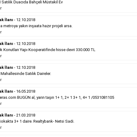
Satılık Duacıda Bahçeli Müstakil Ev
Devamını Gör
r
Satılık Emlak
- 12.10.2018
ak İlanı
- 12.10.2018
metroya yakın inşaata hazır projeli arsa.
Gebzede
satılık sıfır otel 34 odalı. ...
r
Devamını Gör
ak İlanı
- 12.10.2018
k Konutları Yapı Kooperatifinde hisse devri 330.000 TL
r
Hürriyet Gazetesi İlan Türleri
ak İlanı
- 12.10.2018
erek Hürriyet gazetesi ilan türleri hakkında detaylara ulaşabilir, ilan
hallesinde Satılık Daireler.
r
ak İlanı
- 16.05.2018
Sosyal İlan
(Vefat, Başsağlığı, Anma, Teşekkür)
ras.com BUGÜN al, yarın taşın 1+ 1, 2+ 1 3+ 1, 4+ 1 /0531081105
r
Gazetelerin sosyal ilan diye adlandırdığı bu ilan
ak İlanı
- 21.03.2018
türü altında vefat ilanı anma ilan, başsağlığı ilanı,
teşekkür ilanı vb. ilan türleri toplanmaktadır. Ticari
kakta 3+ 1 daire. Realtybank- Netsi Sadi.
amaç gütmeyen bu ilan çeşidin de fiyatlandırma ilanın
r
kapladığı alan üzerinden fiyatlandırılır. Diğer çerçeveli