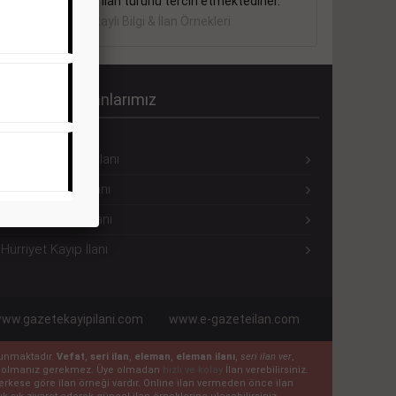
sektörler bu ilan türünü tercih etmektedirler.
Detaylı Bilgi & İlan Örnekleri
ürriyet Seri İlanlarımız
Hürriyet Eleman İlanı
Hürriyet Emlak İlanı
Hürriyet Vasıta İlanı
Hürriyet Kayıp İlanı
ww.gazetekayipilani.com
www.e-gazeteilan.com
ulunmaktadır.
Vefat
,
seri ilan
,
eleman
,
eleman ilanı
,
seri ilan ver
,
 üye olmanız gerekmez. Üye olmadan
hızlı ve kolay
İlan verebilirsiniz.
n herkese göre ilan örneği vardır. Online ilan vermeden önce ilan