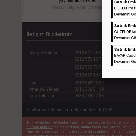
yayınlanabilmektedir.
Satılık Eml
Detaylı Bilgi & İlan Örnekleri
BİLKENTte ful
Devamını Gö
Satılık Eml
GÜZELOBAda T
İletişim Bilgilerimiz
Devamını Gö
Satılık Eml
Avrupa Yakası
:
0212 571 46 99 (pbx)
BAYAR Cadde
:
0212 570 13 71
Devamını Gö
:
0212 583 76 53
:
0212 660 13 94
Fax
:
0212 543 35 39
Anadolu Yakası
:
0216 366 01 19
Cep Telefonu
:
0533 489 27 38
İlan Hürriyet Servisi Tüm Hakları Saklıdır | 2026
Türkiye'nin hürriyet ilanları sitesi ilanhurriyet.com binlerce ilanı 
eleman ilanı ver
,
online seri ilan
,
online vefat ilanı
,
anma ilanı
gibi
Hürriyet ilanlar sitesi ilanhurriyet.com'da yayınlanan ilanları incel