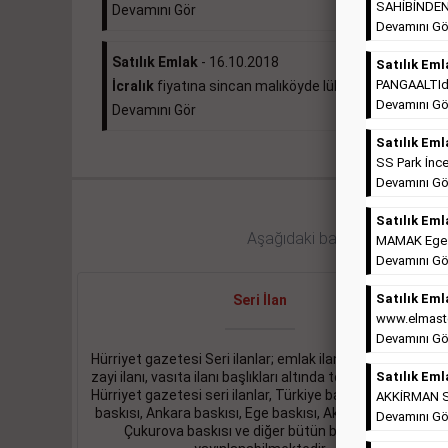
SAHİBİNDEN 
Devamını Gör
Devamını Gö
Satılık Emlak
- 16.10.2018
Satılık Eml
PANGAALTIda 
İcralık
fiyatına sincan malıköyde lüks daire ...
Devamını Gö
Devamını Gör
Satılık Eml
SS Park İnce
Devamını Gö
Satılık Eml
Aşağıdaki bağlantıları takip ed
MAMAK Ege Ma
Devamını Gö
Satılık Eml
Seri İlan
www.elmaste
Devamını Gö
Hürriyet gazetesi Seri ilanlar; emlak ilanı, eleman ilanı,
zayi ilanı, vasıta ilanı başlıkları altında toplanmaktadır.
Satılık Eml
Hürriyet gazetesi seri ilanlar, Türkiye baskısı, İstanbul
AKKİRMAN So
baskısı, Ankara baskısı, Ege baskısı, Akdeniz baskısı,
Devamını Gö
Çukurova baskısı ve diğer bütün bölgelerde