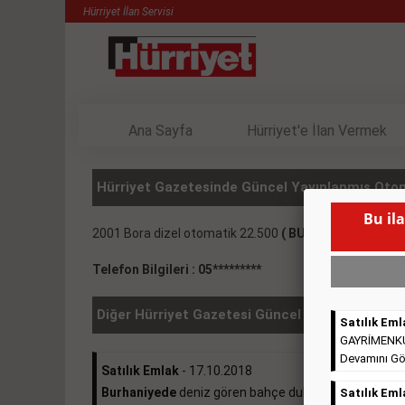
Hürriyet İlan Servisi
Ana Sayfa
Hürriyet'e İlan Vermek
Hürriyet Gazetesinde Güncel Yayınlanmış Otom
Bu il
2001 Bora dizel otomatik 22.500
( BU İLANIN YAYIN
Telefon Bilgileri : 05*********
Diğer Hürriyet Gazetesi Güncel İlanlar
Satılık Eml
GAYRİMENKULL
Devamını Gö
Satılık Emlak
- 17.10.2018
Burhaniyede
deniz gören bahçe dubleksi 370.000e ...
Satılık Eml