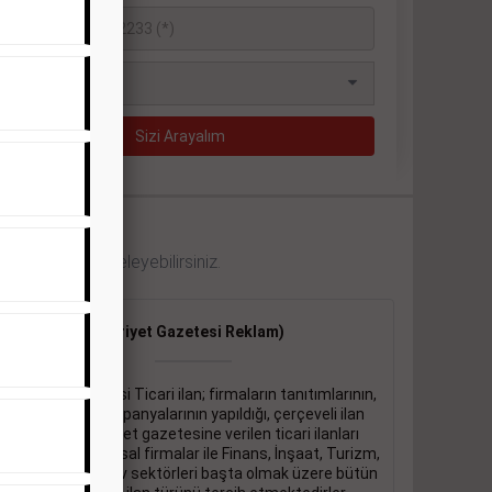
 örneklerini inceleyebilirsiniz.
Ticari İlan
(Hürriyet Gazetesi Reklam)
Hürriyet gazetesi Ticari ilan; firmaların tanıtımlarının,
duyuru ve kampanyalarının yapıldığı, çerçeveli ilan
çeşididir.Hüriyet gazetesine verilen ticari ilanları
genellikle kurumsal firmalar ile Finans, İnşaat, Turizm,
Eğitim, Otomotiv sektörleri başta olmak üzere bütün