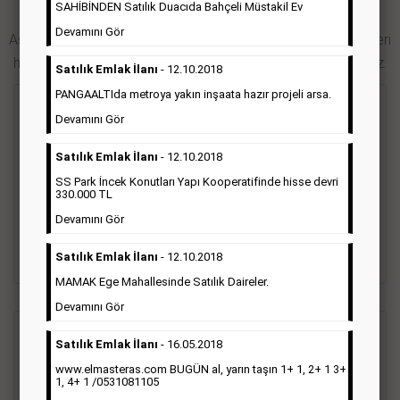
SAHİBİNDEN Satılık Duacıda Bahçeli Müstakil Ev
Hürriyet Gazetesi İlan Türleri
Devamını Gör
Aşağıdaki bağlantıları takip ederek Hürriyet gazetesi ilan türleri
hakkında detaylara ulaşabilir, ilan örneklerini inceleyebilirsiniz.
Satılık Emlak İlanı
- 12.10.2018
PANGAALTIda metroya yakın inşaata hazır projeli arsa.
Seri İlan
Devamını Gör
Satılık Emlak İlanı
- 12.10.2018
Hürriyet gazetesi Seri ilanlar; emlak ilanı, eleman ilanı, zayi
ilanı, vasıta ilanı başlıkları altında toplanmaktadır. Hürriyet
SS Park İncek Konutları Yapı Kooperatifinde hisse devri
gazetesi seri ilanlar, Türkiye baskısı, İstanbul baskısı, Ankara
330.000 TL
baskısı, Ege baskısı, Akdeniz baskısı, Çukurova baskısı ve diğer
Devamını Gör
bütün bölgelerde yayınlanabilmektedir.
Satılık Emlak İlanı
- 12.10.2018
Detaylı Bilgi & İlan Örnekleri
MAMAK Ege Mahallesinde Satılık Daireler.
Devamını Gör
Sosyal İlan
(Vefat, Başsağlığı, Anma, Teşekkür)
Satılık Emlak İlanı
- 16.05.2018
www.elmasteras.com BUGÜN al, yarın taşın 1+ 1, 2+ 1 3+
1, 4+ 1 /0531081105
Gazetelerin sosyal ilan diye adlandırdığı bu ilan türü altında