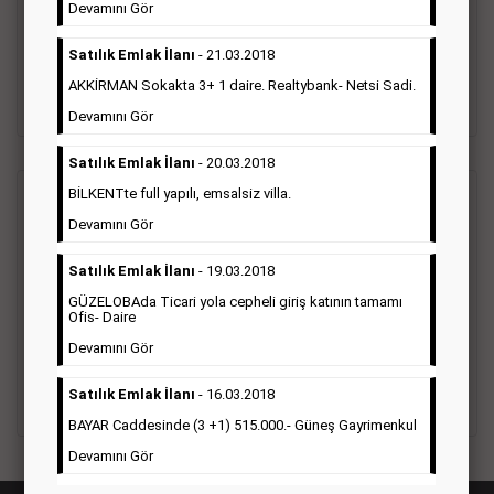
vefat ilanı anma ilan, başsağlığı ilanı, teşekkür ilanı vb. ilan
Devamını Gör
türleri toplanmaktadır. Ticari amaç gütmeyen bu ilan çeşidin
de fiyatlandırma ilanın kapladığı alan üzerinden fiyatlandırılır.
Satılık Emlak İlanı
- 21.03.2018
Diğer çerçeveli ilanlara göre daha ekonomiktir.
AKKİRMAN Sokakta 3+ 1 daire. Realtybank- Netsi Sadi.
Detaylı Bilgi & İlan Örnekleri
Devamını Gör
Satılık Emlak İlanı
- 20.03.2018
BİLKENTte full yapılı, emsalsiz villa.
Ticari İlan
(Hürriyet Gazetesi Reklam)
Devamını Gör
Hürriyet gazetesi Ticari ilan; firmaların tanıtımlarının, duyuru
Satılık Emlak İlanı
- 19.03.2018
ve kampanyalarının yapıldığı, çerçeveli ilan çeşididir.Hüriyet
GÜZELOBAda Ticari yola cepheli giriş katının tamamı
gazetesine verilen ticari ilanları genellikle kurumsal firmalar
Ofis- Daire
ile Finans, İnşaat, Turizm, Eğitim, Otomotiv sektörleri başta
olmak üzere bütün sektörler bu ilan türünü tercih
Devamını Gör
etmektedirler.
Satılık Emlak İlanı
- 16.03.2018
Detaylı Bilgi & İlan Örnekleri
BAYAR Caddesinde (3 +1) 515.000.- Güneş Gayrimenkul
Devamını Gör