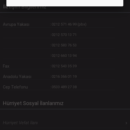
İletişim Bilgilerimiz
Avrupa Yakası
:
0212 571 46 99 (pbx)
:
0212 570 13 71
:
0212 583 76 53
:
0212 660 13 94
Fax
:
0212 543 35 39
Anadolu Yakası
:
0216 366 01 19
Cep Telefonu
:
0533 489 27 38
Hürriyet Sosyal İlanlarımız
Hürriyet Vefat İlanı