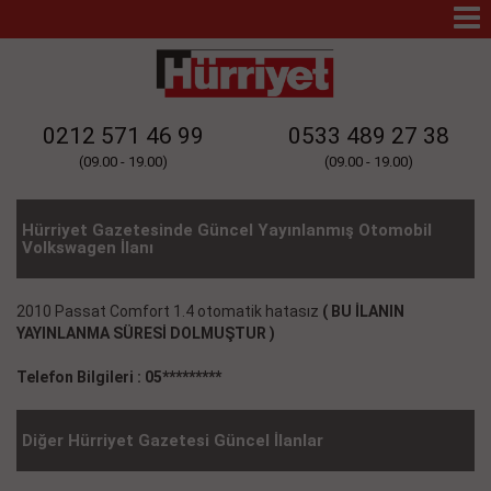
Mo
Na
0212 571 46 99
0533 489 27 38
(09.00 - 19.00)
(09.00 - 19.00)
Hürriyet Gazetesinde Güncel Yayınlanmış Otomobil
Volkswagen İlanı
2010 Passat Comfort 1.4 otomatik hatasız
( BU İLANIN
YAYINLANMA SÜRESİ DOLMUŞTUR )
Telefon Bilgileri : 05*********
Diğer Hürriyet Gazetesi Güncel İlanlar