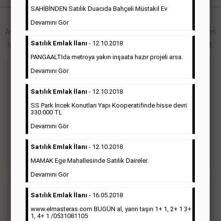
SAHİBİNDEN Satılık Duacıda Bahçeli Müstakil Ev
Hürriyet Gazetesi İlan Türleri
Devamını Gör
Aşağıdaki bağlantıları takip ederek Hürriyet gazetesi ilan türleri
Satılık Emlak İlanı
- 12.10.2018
hakkında detaylara ulaşabilir, ilan örneklerini inceleyebilirsiniz.
PANGAALTIda metroya yakın inşaata hazır projeli arsa.
Seri İlan
Devamını Gör
Satılık Emlak İlanı
- 12.10.2018
Hürriyet gazetesi Seri ilanlar; emlak ilanı, eleman ilanı, zayi
SS Park İncek Konutları Yapı Kooperatifinde hisse devri
ilanı, vasıta ilanı başlıkları altında toplanmaktadır. Hürriyet
330.000 TL
gazetesi seri ilanlar, Türkiye baskısı, İstanbul baskısı, Ankara
baskısı, Ege baskısı, Akdeniz baskısı, Çukurova baskısı ve diğer
Devamını Gör
bütün bölgelerde yayınlanabilmektedir.
Satılık Emlak İlanı
- 12.10.2018
Detaylı Bilgi & İlan Örnekleri
MAMAK Ege Mahallesinde Satılık Daireler.
Devamını Gör
Satılık Emlak İlanı
- 16.05.2018
Sosyal İlan
(Vefat, Başsağlığı, Anma, Teşekkür)
www.elmasteras.com BUGÜN al, yarın taşın 1+ 1, 2+ 1 3+
1, 4+ 1 /0531081105