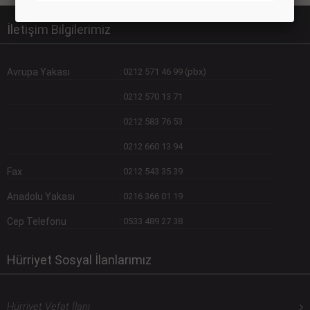
İletişim Bilgilerimiz
Avrupa Yakası
:
0212 571 46 99 (pbx)
:
0212 570 13 71
:
0212 583 76 53
:
0212 660 13 94
Fax
:
0212 543 35 39
Anadolu Yakası
:
0216 366 01 19
Cep Telefonu
:
0533 489 27 38
Hürriyet Sosyal İlanlarımız
Hürriyet Vefat İlanı