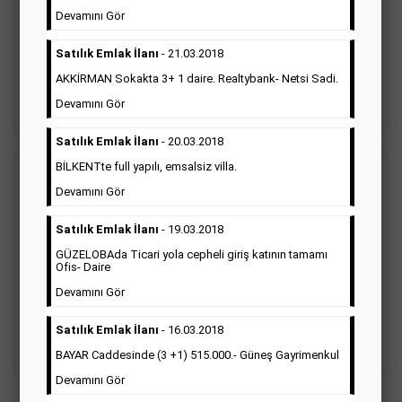
Gazetelerin sosyal ilan diye adlandırdığı bu ilan türü altında
Devamını Gör
vefat ilanı anma ilan, başsağlığı ilanı, teşekkür ilanı vb. ilan
türleri toplanmaktadır. Ticari amaç gütmeyen bu ilan çeşidin
Satılık Emlak İlanı
- 21.03.2018
de fiyatlandırma ilanın kapladığı alan üzerinden fiyatlandırılır.
Diğer çerçeveli ilanlara göre daha ekonomiktir.
AKKİRMAN Sokakta 3+ 1 daire. Realtybank- Netsi Sadi.
Detaylı Bilgi & İlan Örnekleri
Devamını Gör
Satılık Emlak İlanı
- 20.03.2018
BİLKENTte full yapılı, emsalsiz villa.
Ticari İlan
(Hürriyet Gazetesi Reklam)
Devamını Gör
Satılık Emlak İlanı
- 19.03.2018
Hürriyet gazetesi Ticari ilan; firmaların tanıtımlarının, duyuru
ve kampanyalarının yapıldığı, çerçeveli ilan çeşididir.Hüriyet
GÜZELOBAda Ticari yola cepheli giriş katının tamamı
gazetesine verilen ticari ilanları genellikle kurumsal firmalar
Ofis- Daire
ile Finans, İnşaat, Turizm, Eğitim, Otomotiv sektörleri başta
Devamını Gör
olmak üzere bütün sektörler bu ilan türünü tercih
etmektedirler.
Satılık Emlak İlanı
- 16.03.2018
Detaylı Bilgi & İlan Örnekleri
BAYAR Caddesinde (3 +1) 515.000.- Güneş Gayrimenkul
Devamını Gör