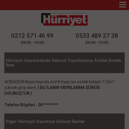
Mo
Na
0212 571 46 99
0533 489 27 38
(09.00 - 19.00)
(09.00 - 19.00)
Hürriyet Gazetesinde Güncel Yayınlanmış Satılık Emlak
İlanı
ACIBADEM Nişantaşında Acil ihtiyaçtan satılık kelepir 115m²
yüksek giriş daire.
( BU İLANIN YAYINLANMA SÜRESİ
DOLMUŞTUR )
Telefon Bilgileri : 05*********
Diğer Hürriyet Gazetesi Güncel İlanlar