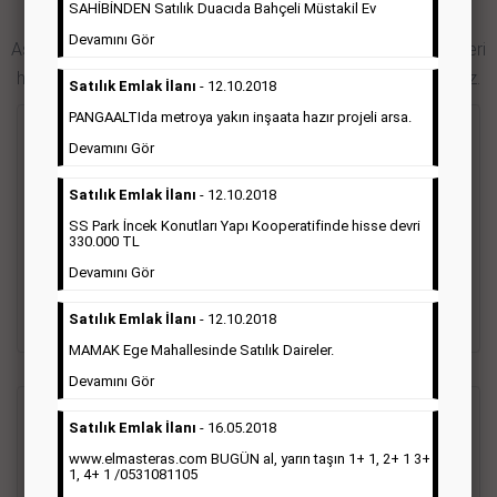
SAHİBİNDEN Satılık Duacıda Bahçeli Müstakil Ev
Hürriyet Gazetesi İlan Türleri
Devamını Gör
Aşağıdaki bağlantıları takip ederek Hürriyet gazetesi ilan türleri
hakkında detaylara ulaşabilir, ilan örneklerini inceleyebilirsiniz.
Satılık Emlak İlanı
- 12.10.2018
PANGAALTIda metroya yakın inşaata hazır projeli arsa.
Seri İlan
Devamını Gör
Satılık Emlak İlanı
- 12.10.2018
Hürriyet gazetesi Seri ilanlar; emlak ilanı, eleman ilanı, zayi
ilanı, vasıta ilanı başlıkları altında toplanmaktadır. Hürriyet
SS Park İncek Konutları Yapı Kooperatifinde hisse devri
gazetesi seri ilanlar, Türkiye baskısı, İstanbul baskısı, Ankara
330.000 TL
baskısı, Ege baskısı, Akdeniz baskısı, Çukurova baskısı ve diğer
Devamını Gör
bütün bölgelerde yayınlanabilmektedir.
Satılık Emlak İlanı
- 12.10.2018
Detaylı Bilgi & İlan Örnekleri
MAMAK Ege Mahallesinde Satılık Daireler.
Devamını Gör
Sosyal İlan
(Vefat, Başsağlığı, Anma, Teşekkür)
Satılık Emlak İlanı
- 16.05.2018
www.elmasteras.com BUGÜN al, yarın taşın 1+ 1, 2+ 1 3+
1, 4+ 1 /0531081105
Gazetelerin sosyal ilan diye adlandırdığı bu ilan türü altında