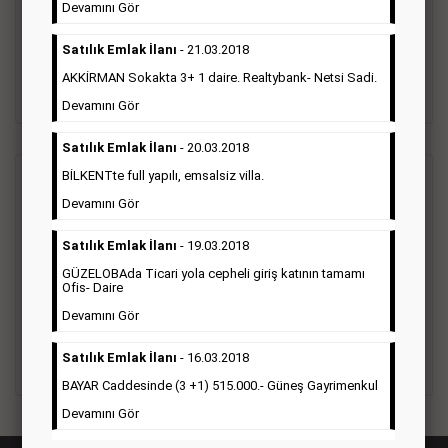
vefat ilanı anma ilan, başsağlığı ilanı, teşekkür ilanı vb. ilan
Devamını Gör
türleri toplanmaktadır. Ticari amaç gütmeyen bu ilan çeşidin
de fiyatlandırma ilanın kapladığı alan üzerinden fiyatlandırılır.
Satılık Emlak İlanı
- 21.03.2018
Diğer çerçeveli ilanlara göre daha ekonomiktir.
AKKİRMAN Sokakta 3+ 1 daire. Realtybank- Netsi Sadi.
Detaylı Bilgi & İlan Örnekleri
Devamını Gör
Satılık Emlak İlanı
- 20.03.2018
BİLKENTte full yapılı, emsalsiz villa.
Ticari İlan
(Hürriyet Gazetesi Reklam)
Devamını Gör
Hürriyet gazetesi Ticari ilan; firmaların tanıtımlarının, duyuru
Satılık Emlak İlanı
- 19.03.2018
ve kampanyalarının yapıldığı, çerçeveli ilan çeşididir.Hüriyet
GÜZELOBAda Ticari yola cepheli giriş katının tamamı
gazetesine verilen ticari ilanları genellikle kurumsal firmalar
Ofis- Daire
ile Finans, İnşaat, Turizm, Eğitim, Otomotiv sektörleri başta
olmak üzere bütün sektörler bu ilan türünü tercih
Devamını Gör
etmektedirler.
Satılık Emlak İlanı
- 16.03.2018
Detaylı Bilgi & İlan Örnekleri
BAYAR Caddesinde (3 +1) 515.000.- Güneş Gayrimenkul
Devamını Gör