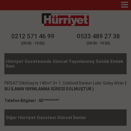
Mo
Na
0212 571 46 99
0533 489 27 38
(09.00 - 19.00)
(09.00 - 19.00)
Hürriyet Gazetesinde Güncel Yayınlanmış Satılık Emlak
İlanı
FIRSAT! Dikilitaşta 140m² 3+ 1. Coldwell.Banker Lider Gülay Altan
(
BU İLANIN YAYINLANMA SÜRESİ DOLMUŞTUR )
Telefon Bilgileri : 05*********
Diğer Hürriyet Gazetesi Güncel İlanlar