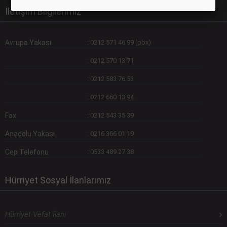
İletişim Bilgilerimiz
Avrupa Yakası
:
0212 571 46 99 (pbx)
:
0212 570 13 71
:
0212 583 76 53
:
0212 660 13 94
Fax
:
0212 543 35 39
Anadolu Yakası
:
0216 366 01 19
Cep Telefonu
:
0533 489 27 38
Hürriyet Sosyal İlanlarımız
Hürriyet Vefat İlanı