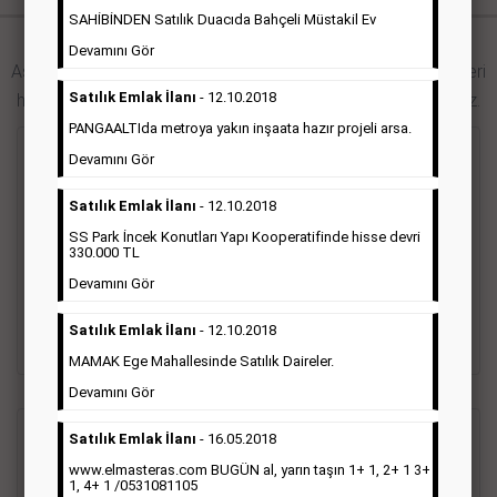
SAHİBİNDEN Satılık Duacıda Bahçeli Müstakil Ev
Hürriyet Gazetesi İlan Türleri
Devamını Gör
Aşağıdaki bağlantıları takip ederek Hürriyet gazetesi ilan türleri
Satılık Emlak İlanı
- 12.10.2018
hakkında detaylara ulaşabilir, ilan örneklerini inceleyebilirsiniz.
PANGAALTIda metroya yakın inşaata hazır projeli arsa.
Seri İlan
Devamını Gör
Satılık Emlak İlanı
- 12.10.2018
Hürriyet gazetesi Seri ilanlar; emlak ilanı, eleman ilanı, zayi
SS Park İncek Konutları Yapı Kooperatifinde hisse devri
ilanı, vasıta ilanı başlıkları altında toplanmaktadır. Hürriyet
330.000 TL
gazetesi seri ilanlar, Türkiye baskısı, İstanbul baskısı, Ankara
baskısı, Ege baskısı, Akdeniz baskısı, Çukurova baskısı ve diğer
Devamını Gör
bütün bölgelerde yayınlanabilmektedir.
Satılık Emlak İlanı
- 12.10.2018
Detaylı Bilgi & İlan Örnekleri
MAMAK Ege Mahallesinde Satılık Daireler.
Devamını Gör
Satılık Emlak İlanı
- 16.05.2018
Sosyal İlan
(Vefat, Başsağlığı, Anma, Teşekkür)
www.elmasteras.com BUGÜN al, yarın taşın 1+ 1, 2+ 1 3+
1, 4+ 1 /0531081105