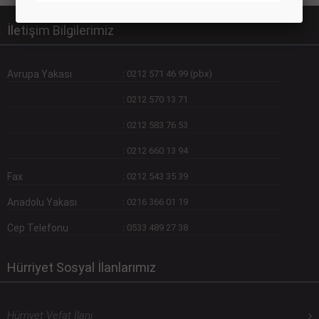
İletişim Bilgilerimiz
Avrupa Yakası
:
0212 571 46 99 (pbx)
:
0212 570 13 71
:
0212 583 76 53
:
0212 660 13 94
Fax
:
0212 543 35 39
Anadolu Yakası
:
0216 366 01 19
Cep Telefonu
:
0533 489 27 38
Hürriyet Sosyal İlanlarımız
Hürriyet Vefat İlanı