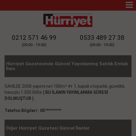
Mo
Na
0212 571 46 99
0533 489 27 38
(09.00 - 19.00)
(09.00 - 19.00)
Hürriyet Gazetesinde Güncel Yayınlanmış Satılık Emlak
İlanı
SAHİLDE 2008 yapımı net 180m² 4+ 1, kapalı otoparklı, güvelikli,
havuzlu 1.350.000e
( BU İLANIN YAYINLANMA SÜRESİ
DOLMUŞTUR )
Telefon Bilgileri : 05*********
Diğer Hürriyet Gazetesi Güncel İlanlar