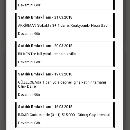
Gazetelerin sosyal ilan diye adlandırdığı bu ilan türü altında
Devamını Gör
vefat ilanı anma ilan, başsağlığı ilanı, teşekkür ilanı vb. ilan
türleri toplanmaktadır. Ticari amaç gütmeyen bu ilan çeşidin
Satılık Emlak İlanı
- 21.03.2018
de fiyatlandırma ilanın kapladığı alan üzerinden fiyatlandırılır.
Diğer çerçeveli ilanlara göre daha ekonomiktir.
AKKİRMAN Sokakta 3+ 1 daire. Realtybank- Netsi Sadi.
Detaylı Bilgi & İlan Örnekleri
Devamını Gör
Satılık Emlak İlanı
- 20.03.2018
BİLKENTte full yapılı, emsalsiz villa.
Ticari İlan
(Hürriyet Gazetesi Reklam)
Devamını Gör
Satılık Emlak İlanı
- 19.03.2018
Hürriyet gazetesi Ticari ilan; firmaların tanıtımlarının, duyuru
ve kampanyalarının yapıldığı, çerçeveli ilan çeşididir.Hüriyet
GÜZELOBAda Ticari yola cepheli giriş katının tamamı
gazetesine verilen ticari ilanları genellikle kurumsal firmalar
Ofis- Daire
ile Finans, İnşaat, Turizm, Eğitim, Otomotiv sektörleri başta
Devamını Gör
olmak üzere bütün sektörler bu ilan türünü tercih
etmektedirler.
Satılık Emlak İlanı
- 16.03.2018
Detaylı Bilgi & İlan Örnekleri
BAYAR Caddesinde (3 +1) 515.000.- Güneş Gayrimenkul
Devamını Gör