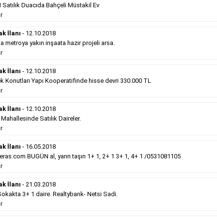
Belediye
sitesinde süper kelepir 415.000e ...
Satılık Duacıda Bahçeli Müstakil Ev
Devamını Gör
r
ak İlanı
- 12.10.2018
Satılık Emlak
- 12.10.2018
metroya yakın inşaata hazır projeli arsa.
Gebzede
satılık sıfır otel 34 odalı. ...
r
Devamını Gör
ak İlanı
- 12.10.2018
k Konutları Yapı Kooperatifinde hisse devri 330.000 TL
r
Hürriyet Gazetesi İlan Türleri
ak İlanı
- 12.10.2018
hallesinde Satılık Daireler.
erek Hürriyet gazetesi ilan türleri hakkında detaylara ulaşabilir, ilan
r
ak İlanı
- 16.05.2018
Sosyal İlan
(Vefat, Başsağlığı, Anma, Teşekkür)
ras.com BUGÜN al, yarın taşın 1+ 1, 2+ 1 3+ 1, 4+ 1 /0531081105
r
Gazetelerin sosyal ilan diye adlandırdığı bu ilan
ak İlanı
- 21.03.2018
türü altında vefat ilanı anma ilan, başsağlığı ilanı,
kakta 3+ 1 daire. Realtybank- Netsi Sadi.
teşekkür ilanı vb. ilan türleri toplanmaktadır. Ticari
r
amaç gütmeyen bu ilan çeşidin de fiyatlandırma ilanın
kapladığı alan üzerinden fiyatlandırılır. Diğer çerçeveli