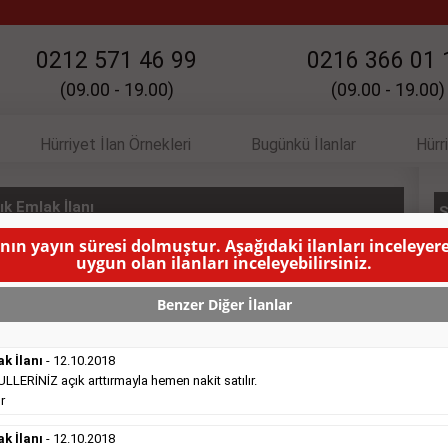
0212 571 46 99
0216 366 01 
(09.00 - 19.00)
(09.00 - 19.00)
Hürriyet İlan Örnekleri
Bugünkü İlanlar
Hürr
k Emlak İlanı
S
anın yayın süresi dolmuştur. Aşağıdaki ilanları inceleyere
 $- Re/Max Yasmin
( BU İLANIN YAYINLANMA SÜRESİ
uygun olan ilanları inceleyebilirsiniz.
Benzer Diğer İlanlar
ak İlanı
- 12.10.2018
ERİNİZ açık arttırmayla hemen nakit satılır.
r
Satılık Emlak
- 16.10.2018
ak İlanı
- 12.10.2018