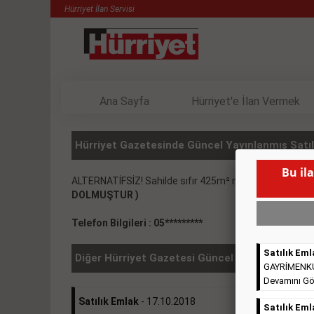
Hürriyet İlan Servisi
Ana Sayfa
Hürriyet'e İlan Vermek
Hürriyet Gazetesinde Güncel Yayınlanmış Satılı
Bu il
ALTERNATİFSİZ! Sahilde sıfır 425m² muhteşem daire
DOLMUŞTUR )
Telefon Bilgileri : 05*********
Satılık Eml
Diğer Hürriyet Gazetesi Güncel İlanlar
GAYRİMENKULL
Devamını Gö
Satılık Emlak
- 17.10.2018
Satılık Eml