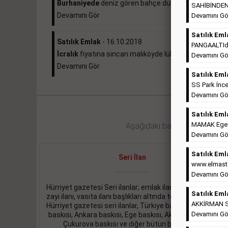
Burhaniyede
deniz gören bahçe dubleksi 370.000e ...
SAHİBİNDEN 
Devamını Gör
Devamını Gö
Satılık Eml
Satılık Emlak
- 16.10.2018
PANGAALTIda 
İcralık
fiyatına sincan malıköyde lüks daire ...
Devamını Gö
Devamını Gör
Satılık Eml
SS Park İnce
Devamını Gö
Satılık Eml
MAMAK Ege Ma
Aşağıdaki bağlantıları takip ed
Devamını Gö
Satılık Eml
Seri İlan
www.elmaste
Devamını Gö
Hürriyet gazetesi Seri ilanlar; emlak ilanı, eleman ilanı,
Satılık Eml
zayi ilanı, vasıta ilanı başlıkları altında toplanmaktadır.
AKKİRMAN So
Hürriyet gazetesi seri ilanlar, Türkiye baskısı, İstanbul
Devamını Gö
baskısı, Ankara baskısı, Ege baskısı, Akdeniz baskısı,
Çukurova baskısı ve diğer bütün bölgelerde