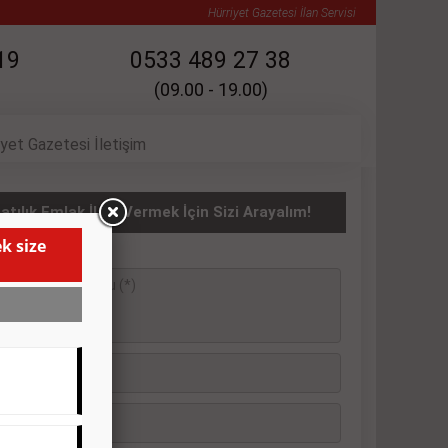
Hürriyet Gazetesi İlan Servisi
19
0533 489 27 38
(09.00 - 19.00)
iyet Gazetesi İletişim
atılık Emlak İlanı Vermek İçin Sizi Arayalım!
k size