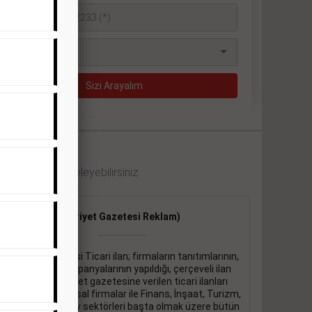
 örneklerini inceleyebilirsiniz.
Ticari İlan
(Hürriyet Gazetesi Reklam)
Hürriyet gazetesi Ticari ilan; firmaların tanıtımlarının,
duyuru ve kampanyalarının yapıldığı, çerçeveli ilan
çeşididir.Hüriyet gazetesine verilen ticari ilanları
genellikle kurumsal firmalar ile Finans, İnşaat, Turizm,
Eğitim, Otomotiv sektörleri başta olmak üzere bütün