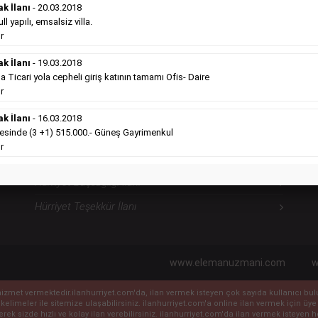
ilanlara göre daha ekonomiktir.
ak İlanı
- 20.03.2018
l yapılı, emsalsiz villa.
Detaylı Bilgi & İlan Örnekleri
r
ak İlanı
- 19.03.2018
icari yola cepheli giriş katının tamamı Ofis- Daire
Hürriyet Sosyal İlanlarımız
H
r
ak İlanı
- 16.03.2018
sinde (3 +1) 515.000.- Güneş Gayrimenkul
Hürriyet Vefat İlanı
r
Hürriyet Anma İlanı
Hürriyet Başsağlığı İlanı
Hürriyet Teşekkür İlanı
www.elemanuzmani.com
w
ile hizmet vermektedir.ilanhurriyet.com'da, ilan vermek isteyen çok sayıda kullanıcı b
 kelimeler ile sitemize ulaşabilirsiniz. ilanhurriyet.com'a online ilan vermek için
eyerek sizde hızlı ve kolay ilan verebilirsiniz. ilanhurriyet.com'da ilan vermek isteye