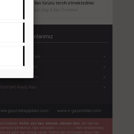
sektörler bu ilan türünü tercih etmektedirler.
Detaylı Bilgi & İlan Örnekleri
ürriyet Seri İlanlarımız
Hürriyet Eleman İlanı
Hürriyet Emlak İlanı
Hürriyet Vasıta İlanı
Hürriyet Kayıp İlanı
ww.gazetekayipilani.com
www.e-gazeteilan.com
ulunmaktadır.
Vefat
,
seri ilan
,
eleman
,
eleman ilanı
,
seri ilan ver
,
 üye olmanız gerekmez. Üye olmadan
hızlı ve kolay
İlan verebilirsiniz.
n herkese göre ilan örneği vardır. Online ilan vermeden önce ilan