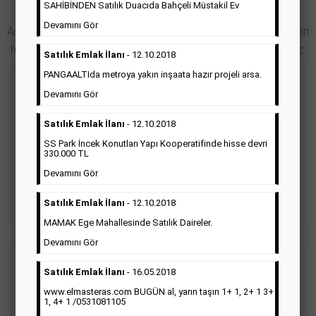
SAHİBİNDEN Satılık Duacıda Bahçeli Müstakil Ev
Hürriyet Gazetesi İlan Türleri
Devamını Gör
Aşağıdaki bağlantıları takip ederek Hürriyet gazetesi ilan türleri
hakkında detaylara ulaşabilir, ilan örneklerini inceleyebilirsiniz.
Satılık Emlak İlanı
- 12.10.2018
PANGAALTIda metroya yakın inşaata hazır projeli arsa.
Seri İlan
Devamını Gör
Satılık Emlak İlanı
- 12.10.2018
Hürriyet gazetesi Seri ilanlar; emlak ilanı, eleman ilanı, zayi
ilanı, vasıta ilanı başlıkları altında toplanmaktadır. Hürriyet
SS Park İncek Konutları Yapı Kooperatifinde hisse devri
gazetesi seri ilanlar, Türkiye baskısı, İstanbul baskısı, Ankara
330.000 TL
baskısı, Ege baskısı, Akdeniz baskısı, Çukurova baskısı ve diğer
Devamını Gör
bütün bölgelerde yayınlanabilmektedir.
Satılık Emlak İlanı
- 12.10.2018
Detaylı Bilgi & İlan Örnekleri
MAMAK Ege Mahallesinde Satılık Daireler.
Devamını Gör
Sosyal İlan
(Vefat, Başsağlığı, Anma, Teşekkür)
Satılık Emlak İlanı
- 16.05.2018
www.elmasteras.com BUGÜN al, yarın taşın 1+ 1, 2+ 1 3+
1, 4+ 1 /0531081105
Gazetelerin sosyal ilan diye adlandırdığı bu ilan türü altında