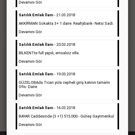
vefat ilanı anma ilan, başsağlığı ilanı, teşekkür ilanı vb. ilan
Devamını Gör
türleri toplanmaktadır. Ticari amaç gütmeyen bu ilan çeşidin
de fiyatlandırma ilanın kapladığı alan üzerinden fiyatlandırılır.
Satılık Emlak İlanı
- 21.03.2018
Diğer çerçeveli ilanlara göre daha ekonomiktir.
AKKİRMAN Sokakta 3+ 1 daire. Realtybank- Netsi Sadi.
Detaylı Bilgi & İlan Örnekleri
Devamını Gör
Satılık Emlak İlanı
- 20.03.2018
BİLKENTte full yapılı, emsalsiz villa.
Ticari İlan
(Hürriyet Gazetesi Reklam)
Devamını Gör
Hürriyet gazetesi Ticari ilan; firmaların tanıtımlarının, duyuru
Satılık Emlak İlanı
- 19.03.2018
ve kampanyalarının yapıldığı, çerçeveli ilan çeşididir.Hüriyet
GÜZELOBAda Ticari yola cepheli giriş katının tamamı
gazetesine verilen ticari ilanları genellikle kurumsal firmalar
Ofis- Daire
ile Finans, İnşaat, Turizm, Eğitim, Otomotiv sektörleri başta
olmak üzere bütün sektörler bu ilan türünü tercih
Devamını Gör
etmektedirler.
Satılık Emlak İlanı
- 16.03.2018
Detaylı Bilgi & İlan Örnekleri
BAYAR Caddesinde (3 +1) 515.000.- Güneş Gayrimenkul
Devamını Gör