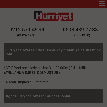
Mo
Na
0212 571 46 99
0533 489 27 38
(09.00 - 19.00)
(09.00 - 19.00)
Hürriyet Gazetesinde Güncel Yayınlanmış Satılık Emlak
İlanı
ACELE Yenimahallede ara kat 3+1 99.000e
( BU İLANIN
YAYINLANMA SÜRESİ DOLMUŞTUR )
Telefon Bilgileri : 05*********
Diğer Hürriyet Gazetesi Güncel İlanlar