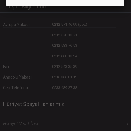
İletişim Bilgilerimiz
Avrupa Yakası
:
0212 571 46 99 (pbx)
:
0212 570 13 71
:
0212 583 76 53
:
0212 660 13 94
Fax
:
0212 543 35 39
Anadolu Yakası
:
0216 366 01 19
Cep Telefonu
:
0533 489 27 38
Hürriyet Sosyal İlanlarımız
Hürriyet Vefat İlanı