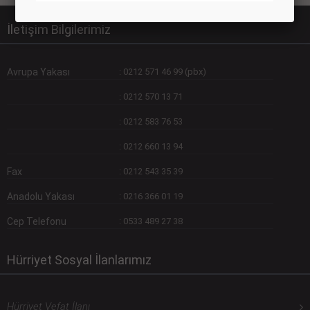
İletişim Bilgilerimiz
Avrupa Yakası
:
0212 571 46 99 (pbx)
:
0212 570 13 71
:
0212 583 76 53
:
0212 660 13 94
Fax
:
0212 543 35 39
Anadolu Yakası
:
0216 366 01 19
Cep Telefonu
:
0533 489 27 38
Hürriyet Sosyal İlanlarımız
Hürriyet Vefat İlanı