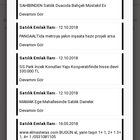
SAHİBİNDEN Satılık Duacıda Bahçeli Müstakil Ev
Hürriyet Gazetesi İlan Türleri
Devamını Gör
Aşağıdaki bağlantıları takip ederek Hürriyet gazetesi ilan türleri
Satılık Emlak İlanı
- 12.10.2018
hakkında detaylara ulaşabilir, ilan örneklerini inceleyebilirsiniz.
PANGAALTIda metroya yakın inşaata hazır projeli arsa.
Seri İlan
Devamını Gör
Satılık Emlak İlanı
- 12.10.2018
Hürriyet gazetesi Seri ilanlar; emlak ilanı, eleman ilanı, zayi
SS Park İncek Konutları Yapı Kooperatifinde hisse devri
ilanı, vasıta ilanı başlıkları altında toplanmaktadır. Hürriyet
330.000 TL
gazetesi seri ilanlar, Türkiye baskısı, İstanbul baskısı, Ankara
baskısı, Ege baskısı, Akdeniz baskısı, Çukurova baskısı ve diğer
Devamını Gör
bütün bölgelerde yayınlanabilmektedir.
Satılık Emlak İlanı
- 12.10.2018
Detaylı Bilgi & İlan Örnekleri
MAMAK Ege Mahallesinde Satılık Daireler.
Devamını Gör
Satılık Emlak İlanı
- 16.05.2018
Sosyal İlan
(Vefat, Başsağlığı, Anma, Teşekkür)
www.elmasteras.com BUGÜN al, yarın taşın 1+ 1, 2+ 1 3+
1, 4+ 1 /0531081105