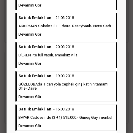
Gazetelerin sosyal ilan diye adlandırdığı bu ilan türü altında
Devamını Gör
vefat ilanı anma ilan, başsağlığı ilanı, teşekkür ilanı vb. ilan
türleri toplanmaktadır. Ticari amaç gütmeyen bu ilan çeşidin
Satılık Emlak İlanı
- 21.03.2018
de fiyatlandırma ilanın kapladığı alan üzerinden fiyatlandırılır.
Diğer çerçeveli ilanlara göre daha ekonomiktir.
AKKİRMAN Sokakta 3+ 1 daire. Realtybank- Netsi Sadi.
Detaylı Bilgi & İlan Örnekleri
Devamını Gör
Satılık Emlak İlanı
- 20.03.2018
BİLKENTte full yapılı, emsalsiz villa.
Ticari İlan
(Hürriyet Gazetesi Reklam)
Devamını Gör
Satılık Emlak İlanı
- 19.03.2018
Hürriyet gazetesi Ticari ilan; firmaların tanıtımlarının, duyuru
ve kampanyalarının yapıldığı, çerçeveli ilan çeşididir.Hüriyet
GÜZELOBAda Ticari yola cepheli giriş katının tamamı
gazetesine verilen ticari ilanları genellikle kurumsal firmalar
Ofis- Daire
ile Finans, İnşaat, Turizm, Eğitim, Otomotiv sektörleri başta
Devamını Gör
olmak üzere bütün sektörler bu ilan türünü tercih
etmektedirler.
Satılık Emlak İlanı
- 16.03.2018
Detaylı Bilgi & İlan Örnekleri
BAYAR Caddesinde (3 +1) 515.000.- Güneş Gayrimenkul
Devamını Gör