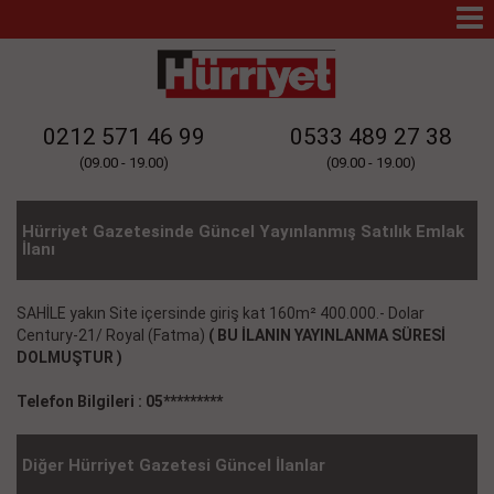
Mo
Na
0212 571 46 99
0533 489 27 38
(09.00 - 19.00)
(09.00 - 19.00)
Hürriyet Gazetesinde Güncel Yayınlanmış Satılık Emlak
İlanı
SAHİLE yakın Site içersinde giriş kat 160m² 400.000.- Dolar
Century-21/ Royal (Fatma)
( BU İLANIN YAYINLANMA SÜRESİ
DOLMUŞTUR )
Telefon Bilgileri : 05*********
Diğer Hürriyet Gazetesi Güncel İlanlar