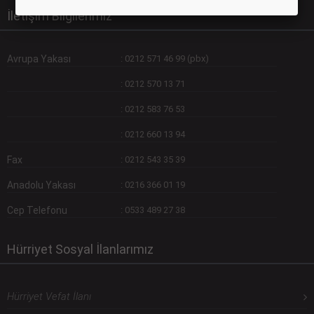
İletişim Bilgilerimiz
Avrupa Yakası
:
0212 571 46 99 (pbx)
:
0212 570 13 71
:
0212 583 76 53
:
0212 660 13 94
Fax
:
0212 543 35 39
Anadolu Yakası
:
0216 366 01 19
Cep Telefonu
:
0533 489 27 38
Hürriyet Sosyal İlanlarımız
Hürriyet Vefat İlanı