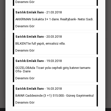
vefat ilanı anma ilan, başsağlığı ilanı, teşekkür ilanı vb. ilan
Devamını Gör
türleri toplanmaktadır. Ticari amaç gütmeyen bu ilan çeşidin
de fiyatlandırma ilanın kapladığı alan üzerinden fiyatlandırılır.
Satılık Emlak İlanı
- 21.03.2018
Diğer çerçeveli ilanlara göre daha ekonomiktir.
AKKİRMAN Sokakta 3+ 1 daire. Realtybank- Netsi Sadi.
Detaylı Bilgi & İlan Örnekleri
Devamını Gör
Satılık Emlak İlanı
- 20.03.2018
BİLKENTte full yapılı, emsalsiz villa.
Ticari İlan
(Hürriyet Gazetesi Reklam)
Devamını Gör
Hürriyet gazetesi Ticari ilan; firmaların tanıtımlarının, duyuru
Satılık Emlak İlanı
- 19.03.2018
ve kampanyalarının yapıldığı, çerçeveli ilan çeşididir.Hüriyet
GÜZELOBAda Ticari yola cepheli giriş katının tamamı
gazetesine verilen ticari ilanları genellikle kurumsal firmalar
Ofis- Daire
ile Finans, İnşaat, Turizm, Eğitim, Otomotiv sektörleri başta
olmak üzere bütün sektörler bu ilan türünü tercih
Devamını Gör
etmektedirler.
Satılık Emlak İlanı
- 16.03.2018
Detaylı Bilgi & İlan Örnekleri
BAYAR Caddesinde (3 +1) 515.000.- Güneş Gayrimenkul
Devamını Gör