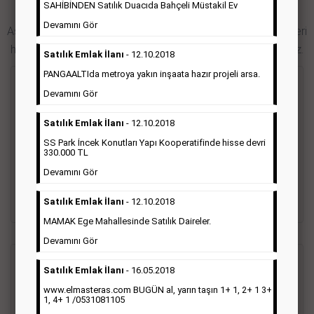
SAHİBİNDEN Satılık Duacıda Bahçeli Müstakil Ev
Hürriyet Gazetesi İlan Türleri
Devamını Gör
Aşağıdaki bağlantıları takip ederek Hürriyet gazetesi ilan türleri
hakkında detaylara ulaşabilir, ilan örneklerini inceleyebilirsiniz.
Satılık Emlak İlanı
- 12.10.2018
PANGAALTIda metroya yakın inşaata hazır projeli arsa.
Seri İlan
Devamını Gör
Satılık Emlak İlanı
- 12.10.2018
Hürriyet gazetesi Seri ilanlar; emlak ilanı, eleman ilanı, zayi
ilanı, vasıta ilanı başlıkları altında toplanmaktadır. Hürriyet
SS Park İncek Konutları Yapı Kooperatifinde hisse devri
gazetesi seri ilanlar, Türkiye baskısı, İstanbul baskısı, Ankara
330.000 TL
baskısı, Ege baskısı, Akdeniz baskısı, Çukurova baskısı ve diğer
Devamını Gör
bütün bölgelerde yayınlanabilmektedir.
Satılık Emlak İlanı
- 12.10.2018
Detaylı Bilgi & İlan Örnekleri
MAMAK Ege Mahallesinde Satılık Daireler.
Devamını Gör
Sosyal İlan
(Vefat, Başsağlığı, Anma, Teşekkür)
Satılık Emlak İlanı
- 16.05.2018
www.elmasteras.com BUGÜN al, yarın taşın 1+ 1, 2+ 1 3+
1, 4+ 1 /0531081105
Gazetelerin sosyal ilan diye adlandırdığı bu ilan türü altında