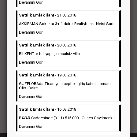
vefat ilanı anma ilan, başsağlığı ilanı, teşekkür ilanı vb. ilan
Devamını Gör
türleri toplanmaktadır. Ticari amaç gütmeyen bu ilan çeşidin
de fiyatlandırma ilanın kapladığı alan üzerinden fiyatlandırılır.
Satılık Emlak İlanı
- 21.03.2018
Diğer çerçeveli ilanlara göre daha ekonomiktir.
AKKİRMAN Sokakta 3+ 1 daire. Realtybank- Netsi Sadi.
Detaylı Bilgi & İlan Örnekleri
Devamını Gör
Satılık Emlak İlanı
- 20.03.2018
BİLKENTte full yapılı, emsalsiz villa.
Ticari İlan
(Hürriyet Gazetesi Reklam)
Devamını Gör
Hürriyet gazetesi Ticari ilan; firmaların tanıtımlarının, duyuru
Satılık Emlak İlanı
- 19.03.2018
ve kampanyalarının yapıldığı, çerçeveli ilan çeşididir.Hüriyet
GÜZELOBAda Ticari yola cepheli giriş katının tamamı
gazetesine verilen ticari ilanları genellikle kurumsal firmalar
Ofis- Daire
ile Finans, İnşaat, Turizm, Eğitim, Otomotiv sektörleri başta
olmak üzere bütün sektörler bu ilan türünü tercih
Devamını Gör
etmektedirler.
Satılık Emlak İlanı
- 16.03.2018
Detaylı Bilgi & İlan Örnekleri
BAYAR Caddesinde (3 +1) 515.000.- Güneş Gayrimenkul
Devamını Gör