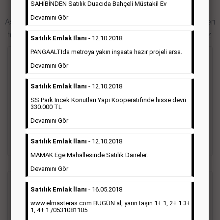
SAHİBİNDEN Satılık Duacıda Bahçeli Müstakil Ev
Hürriyet Gazetesi İlan Türleri
Devamını Gör
Aşağıdaki bağlantıları takip ederek Hürriyet gazetesi ilan türleri
hakkında detaylara ulaşabilir, ilan örneklerini inceleyebilirsiniz.
Satılık Emlak İlanı
- 12.10.2018
PANGAALTIda metroya yakın inşaata hazır projeli arsa.
Seri İlan
Devamını Gör
Satılık Emlak İlanı
- 12.10.2018
Hürriyet gazetesi Seri ilanlar; emlak ilanı, eleman ilanı, zayi
ilanı, vasıta ilanı başlıkları altında toplanmaktadır. Hürriyet
SS Park İncek Konutları Yapı Kooperatifinde hisse devri
gazetesi seri ilanlar, Türkiye baskısı, İstanbul baskısı, Ankara
330.000 TL
baskısı, Ege baskısı, Akdeniz baskısı, Çukurova baskısı ve diğer
Devamını Gör
bütün bölgelerde yayınlanabilmektedir.
Satılık Emlak İlanı
- 12.10.2018
Detaylı Bilgi & İlan Örnekleri
MAMAK Ege Mahallesinde Satılık Daireler.
Devamını Gör
Sosyal İlan
(Vefat, Başsağlığı, Anma, Teşekkür)
Satılık Emlak İlanı
- 16.05.2018
www.elmasteras.com BUGÜN al, yarın taşın 1+ 1, 2+ 1 3+
1, 4+ 1 /0531081105
Gazetelerin sosyal ilan diye adlandırdığı bu ilan türü altında