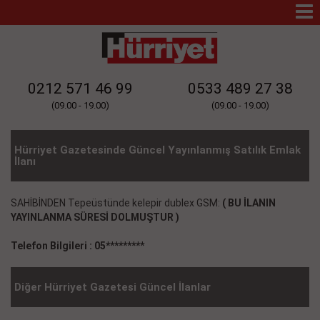
Mo
Na
0212 571 46 99
0533 489 27 38
(09.00 - 19.00)
(09.00 - 19.00)
Hürriyet Gazetesinde Güncel Yayınlanmış Satılık Emlak
İlanı
SAHİBİNDEN Tepeüstünde kelepir dublex GSM:
( BU İLANIN
YAYINLANMA SÜRESİ DOLMUŞTUR )
Telefon Bilgileri : 05*********
Diğer Hürriyet Gazetesi Güncel İlanlar