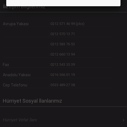
İletişim Bilgilerimiz
Avrupa Yakası
:
0212 571 46 99 (pbx)
:
0212 570 13 71
:
0212 583 76 53
:
0212 660 13 94
Fax
:
0212 543 35 39
Anadolu Yakası
:
0216 366 01 19
Cep Telefonu
:
0533 489 27 38
Hürriyet Sosyal İlanlarımız
Hürriyet Vefat İlanı