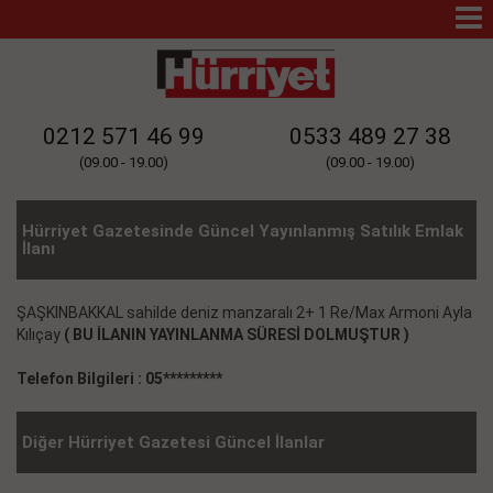
Mo
Na
0212 571 46 99
0533 489 27 38
(09.00 - 19.00)
(09.00 - 19.00)
Hürriyet Gazetesinde Güncel Yayınlanmış Satılık Emlak
İlanı
ŞAŞKINBAKKAL sahilde deniz manzaralı 2+ 1 Re/Max Armoni Ayla
Kılıçay
( BU İLANIN YAYINLANMA SÜRESİ DOLMUŞTUR )
Telefon Bilgileri : 05*********
Diğer Hürriyet Gazetesi Güncel İlanlar