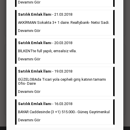
vefat ilanı anma ilan, başsağlığı ilanı, teşekkür ilanı vb. ilan
Devamını Gör
türleri toplanmaktadır. Ticari amaç gütmeyen bu ilan çeşidin
de fiyatlandırma ilanın kapladığı alan üzerinden fiyatlandırılır.
Satılık Emlak İlanı
- 21.03.2018
Diğer çerçeveli ilanlara göre daha ekonomiktir.
AKKİRMAN Sokakta 3+ 1 daire. Realtybank- Netsi Sadi.
Detaylı Bilgi & İlan Örnekleri
Devamını Gör
Satılık Emlak İlanı
- 20.03.2018
BİLKENTte full yapılı, emsalsiz villa.
Ticari İlan
(Hürriyet Gazetesi Reklam)
Devamını Gör
Hürriyet gazetesi Ticari ilan; firmaların tanıtımlarının, duyuru
Satılık Emlak İlanı
- 19.03.2018
ve kampanyalarının yapıldığı, çerçeveli ilan çeşididir.Hüriyet
GÜZELOBAda Ticari yola cepheli giriş katının tamamı
gazetesine verilen ticari ilanları genellikle kurumsal firmalar
Ofis- Daire
ile Finans, İnşaat, Turizm, Eğitim, Otomotiv sektörleri başta
olmak üzere bütün sektörler bu ilan türünü tercih
Devamını Gör
etmektedirler.
Satılık Emlak İlanı
- 16.03.2018
Detaylı Bilgi & İlan Örnekleri
BAYAR Caddesinde (3 +1) 515.000.- Güneş Gayrimenkul
Devamını Gör