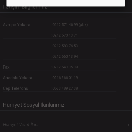
İletişim Bilgilerimiz
Avrupa Yakası
:
0212 571 46 99 (pbx)
:
0212 570 13 71
:
0212 583 76 53
:
0212 660 13 94
Fax
:
0212 543 35 39
Anadolu Yakası
:
0216 366 01 19
Cep Telefonu
:
0533 489 27 38
Hürriyet Sosyal İlanlarımız
Hürriyet Vefat İlanı