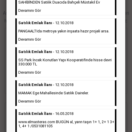
SAHİBİNDEN Satılık Duacıda Bahçeli Müstakil Ev
Hürriyet Gazetesi İlan Türleri
Devamını Gör
Aşağıdaki bağlantıları takip ederek Hürriyet gazetesi ilan türleri
hakkında detaylara ulaşabilir, ilan örneklerini inceleyebilirsiniz.
Satılık Emlak İlanı
- 12.10.2018
PANGAALTIda metroya yakın inşaata hazır projeli arsa.
Seri İlan
Devamını Gör
Satılık Emlak İlanı
- 12.10.2018
Hürriyet gazetesi Seri ilanlar; emlak ilanı, eleman ilanı, zayi
ilanı, vasıta ilanı başlıkları altında toplanmaktadır. Hürriyet
SS Park İncek Konutları Yapı Kooperatifinde hisse devri
gazetesi seri ilanlar, Türkiye baskısı, İstanbul baskısı, Ankara
330.000 TL
baskısı, Ege baskısı, Akdeniz baskısı, Çukurova baskısı ve diğer
Devamını Gör
bütün bölgelerde yayınlanabilmektedir.
Satılık Emlak İlanı
- 12.10.2018
Detaylı Bilgi & İlan Örnekleri
MAMAK Ege Mahallesinde Satılık Daireler.
Devamını Gör
Sosyal İlan
(Vefat, Başsağlığı, Anma, Teşekkür)
Satılık Emlak İlanı
- 16.05.2018
www.elmasteras.com BUGÜN al, yarın taşın 1+ 1, 2+ 1 3+
1, 4+ 1 /0531081105
Gazetelerin sosyal ilan diye adlandırdığı bu ilan türü altında