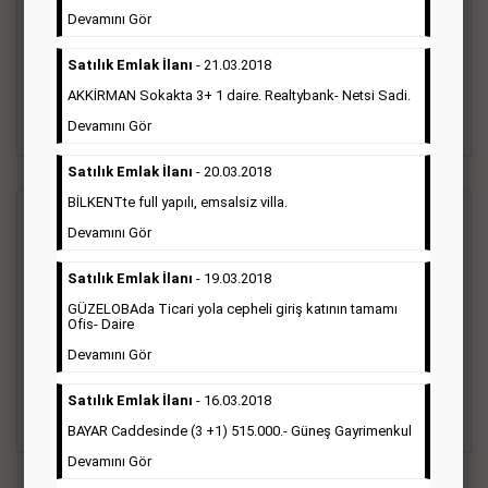
Gazetelerin sosyal ilan diye adlandırdığı bu ilan türü altında
Devamını Gör
vefat ilanı anma ilan, başsağlığı ilanı, teşekkür ilanı vb. ilan
türleri toplanmaktadır. Ticari amaç gütmeyen bu ilan çeşidin
Satılık Emlak İlanı
- 21.03.2018
de fiyatlandırma ilanın kapladığı alan üzerinden fiyatlandırılır.
Diğer çerçeveli ilanlara göre daha ekonomiktir.
AKKİRMAN Sokakta 3+ 1 daire. Realtybank- Netsi Sadi.
Detaylı Bilgi & İlan Örnekleri
Devamını Gör
Satılık Emlak İlanı
- 20.03.2018
BİLKENTte full yapılı, emsalsiz villa.
Ticari İlan
(Hürriyet Gazetesi Reklam)
Devamını Gör
Satılık Emlak İlanı
- 19.03.2018
Hürriyet gazetesi Ticari ilan; firmaların tanıtımlarının, duyuru
ve kampanyalarının yapıldığı, çerçeveli ilan çeşididir.Hüriyet
GÜZELOBAda Ticari yola cepheli giriş katının tamamı
gazetesine verilen ticari ilanları genellikle kurumsal firmalar
Ofis- Daire
ile Finans, İnşaat, Turizm, Eğitim, Otomotiv sektörleri başta
Devamını Gör
olmak üzere bütün sektörler bu ilan türünü tercih
etmektedirler.
Satılık Emlak İlanı
- 16.03.2018
Detaylı Bilgi & İlan Örnekleri
BAYAR Caddesinde (3 +1) 515.000.- Güneş Gayrimenkul
Devamını Gör