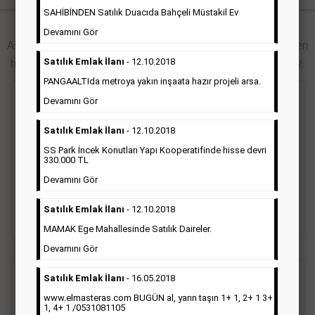
SAHİBİNDEN Satılık Duacıda Bahçeli Müstakil Ev
Hürriyet Gazetesi İlan Türleri
Devamını Gör
Aşağıdaki bağlantıları takip ederek Hürriyet gazetesi ilan türleri
Satılık Emlak İlanı
- 12.10.2018
hakkında detaylara ulaşabilir, ilan örneklerini inceleyebilirsiniz.
PANGAALTIda metroya yakın inşaata hazır projeli arsa.
Seri İlan
Devamını Gör
Satılık Emlak İlanı
- 12.10.2018
Hürriyet gazetesi Seri ilanlar; emlak ilanı, eleman ilanı, zayi
SS Park İncek Konutları Yapı Kooperatifinde hisse devri
ilanı, vasıta ilanı başlıkları altında toplanmaktadır. Hürriyet
330.000 TL
gazetesi seri ilanlar, Türkiye baskısı, İstanbul baskısı, Ankara
baskısı, Ege baskısı, Akdeniz baskısı, Çukurova baskısı ve diğer
Devamını Gör
bütün bölgelerde yayınlanabilmektedir.
Satılık Emlak İlanı
- 12.10.2018
Detaylı Bilgi & İlan Örnekleri
MAMAK Ege Mahallesinde Satılık Daireler.
Devamını Gör
Satılık Emlak İlanı
- 16.05.2018
Sosyal İlan
(Vefat, Başsağlığı, Anma, Teşekkür)
www.elmasteras.com BUGÜN al, yarın taşın 1+ 1, 2+ 1 3+
1, 4+ 1 /0531081105