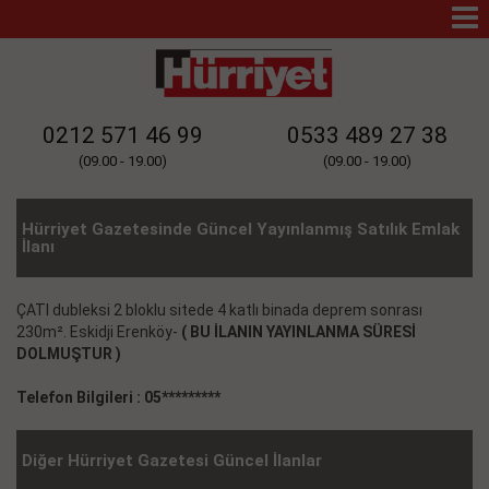
Mo
Na
0212 571 46 99
0533 489 27 38
(09.00 - 19.00)
(09.00 - 19.00)
Hürriyet Gazetesinde Güncel Yayınlanmış Satılık Emlak
İlanı
ÇATI dubleksi 2 bloklu sitede 4 katlı binada deprem sonrası
230m². Eskidji Erenköy-
( BU İLANIN YAYINLANMA SÜRESİ
DOLMUŞTUR )
Telefon Bilgileri : 05*********
Diğer Hürriyet Gazetesi Güncel İlanlar