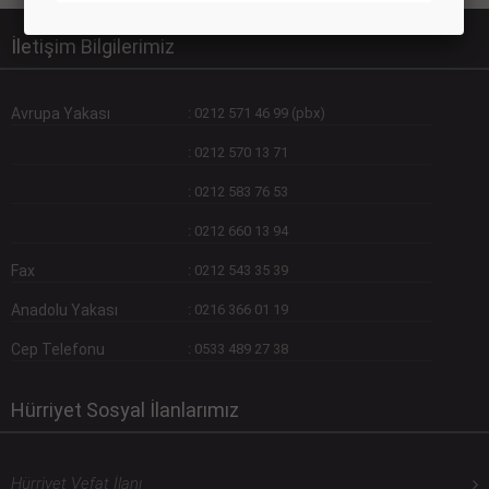
İletişim Bilgilerimiz
Avrupa Yakası
:
0212 571 46 99 (pbx)
:
0212 570 13 71
:
0212 583 76 53
:
0212 660 13 94
Fax
:
0212 543 35 39
Anadolu Yakası
:
0216 366 01 19
Cep Telefonu
:
0533 489 27 38
Hürriyet Sosyal İlanlarımız
Hürriyet Vefat İlanı