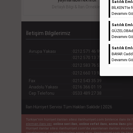
yayınlanabilmektedir.
Satılık Eml
Detaylı Bilgi & İlan Örnekleri
BİLKENTte ful
Devamını Gö
Satılık Eml
GÜZELOBAda T
İletişim Bilgilerimiz
Devamını Gö
Satılık Eml
Avrupa Yakası
:
0212 571 46 99 (pbx)
BAYAR Cadde
:
0212 570 13 71
Devamını Gö
:
0212 583 76 53
:
0212 660 13 94
Fax
:
0212 543 35 39
Anadolu Yakası
:
0216 366 01 19
Cep Telefonu
:
0533 489 27 38
İlan Hürriyet Servisi Tüm Hakları Saklıdır | 2026
Türkiye'nin hürriyet ilanları sitesi ilanhurriyet.com binlerce ilanı 
eleman ilanı ver
,
online seri ilan
,
online vefat ilanı
,
anma ilanı
gibi
Hürriyet ilanlar sitesi ilanhurriyet.com'da yayınlanan ilanları incel
örneklerimizi incelediğinizden emin olun. ilanhurriyet.com ile ilan 