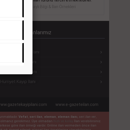
sektörler bu ilan türünü tercih etmektedirler.
Detaylı Bilgi & İlan Örnekleri
ürriyet Seri İlanlarımız
Hürriyet Eleman İlanı
Hürriyet Emlak İlanı
Hürriyet Vasıta İlanı
Hürriyet Kayıp İlanı
ww.gazetekayipilani.com
www.e-gazeteilan.com
ulunmaktadır.
Vefat
,
seri ilan
,
eleman
,
eleman ilanı
,
seri ilan ver
,
 üye olmanız gerekmez. Üye olmadan
hızlı ve kolay
İlan verebilirsiniz.
n herkese göre ilan örneği vardır. Online ilan vermeden önce ilan
k sık ziyaret ederek güncel ilan örneklerine ulaşabilirsiniz.