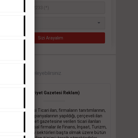
 örneklerini inceleyebilirsiniz.
Ticari İlan
(Hürriyet Gazetesi Reklam)
Hürriyet gazetesi Ticari ilan; firmaların tanıtımlarının,
duyuru ve kampanyalarının yapıldığı, çerçeveli ilan
çeşididir.Hüriyet gazetesine verilen ticari ilanları
genellikle kurumsal firmalar ile Finans, İnşaat, Turizm,
Eğitim, Otomotiv sektörleri başta olmak üzere bütün