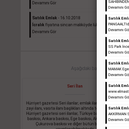
SAHİBİNDEN 
Devamını Gör
Devamını Gö
Satılık Emlak
- 16.10.2018
Satılık Eml
PANGAALTIda 
İcralık
fiyatına sincan malıköyde lüks daire ...
Devamını Gö
Devamını Gör
Satılık Eml
SS Park İnce
Devamını Gö
Satılık Eml
Aşağıdaki bağlantıları takip ed
MAMAK Ege Ma
Devamını Gö
Satılık Eml
Seri İlan
www.elmaste
Devamını Gö
Hürriyet gazetesi Seri ilanlar; emlak ilanı, eleman ilanı,
zayi ilanı, vasıta ilanı başlıkları altında toplanmaktadır.
Satılık Eml
Hürriyet gazetesi seri ilanlar, Türkiye baskısı, İstanbul
AKKİRMAN So
baskısı, Ankara baskısı, Ege baskısı, Akdeniz baskısı,
Devamını Gö
Çukurova baskısı ve diğer bütün bölgelerde