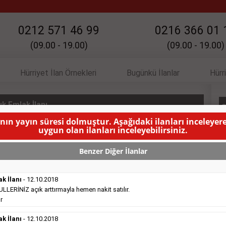
0212 571 46 99
0216 366 01 
(09.00 - 19.00)
(09.00 - 19.00)
Hürriyet İlan Örnekleri
Bugünkü İlanlar
Hürr
k Emlak İlanı
S
anın yayın süresi dolmuştur. Aşağıdaki ilanları inceleyere
uygun olan ilanları inceleyebilirsiniz.
a Yelkenci
( BU İLANIN YAYINLANMA SÜRESİ DOLMUŞTUR )
Benzer Diğer İlanlar
ak İlanı
- 12.10.2018
ERİNİZ açık arttırmayla hemen nakit satılır.
r
Satılık Emlak
- 16.10.2018
ak İlanı
Belediye
- 12.10.2018
sitesinde süper kelepir 415.000e ...