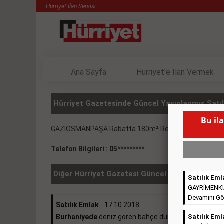
Hürriyet İlan Servisi
Ana Sayfa
Hürriyet'e İlan Vermek
Hürriyet Gazetesinde Güncel Yayınlanmış Satılı
Bu il
GAZİOSMANPAŞA Rabatta 180m² Re/Max Doğal Muall
Telefon Bilgileri : 05*********
Diğer Hürriyet Gazetesi Güncel İlanlar
Satılık Eml
GAYRİMENKULL
Devamını Gö
Satılık Emlak
- 17.10.2018
Burhaniyede
deniz gören bahçe dubleksi 370.000e ...
Satılık Eml