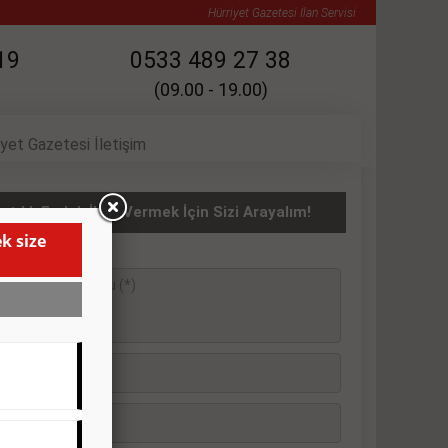
Hürriyet Gazetesi İlan Servisi
19
0533 489 27 38
(09.00 - 19.00)
iyet Gazetesi İletişim
atılık Emlak İlanı Vermek İçin Sizi Arayalım!
k size