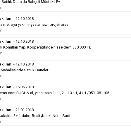
Satılık Duacıda Bahçeli Müstakil Ev
Devamını Gör
r
Satılık Emlak
- 12.10.2018
ak İlanı
- 12.10.2018
metroya yakın inşaata hazır projeli arsa.
Gebzede
satılık sıfır otel 34 odalı. ...
r
Devamını Gör
ak İlanı
- 12.10.2018
k Konutları Yapı Kooperatifinde hisse devri 330.000 TL
r
Hürriyet Gazetesi İlan Türleri
ak İlanı
- 12.10.2018
erek Hürriyet gazetesi ilan türleri hakkında detaylara ulaşabilir, ilan
hallesinde Satılık Daireler.
r
ak İlanı
- 16.05.2018
Sosyal İlan
(Vefat, Başsağlığı, Anma, Teşekkür)
ras.com BUGÜN al, yarın taşın 1+ 1, 2+ 1 3+ 1, 4+ 1 /0531081105
r
Gazetelerin sosyal ilan diye adlandırdığı bu ilan
ak İlanı
- 21.03.2018
türü altında vefat ilanı anma ilan, başsağlığı ilanı,
teşekkür ilanı vb. ilan türleri toplanmaktadır. Ticari
kakta 3+ 1 daire. Realtybank- Netsi Sadi.
amaç gütmeyen bu ilan çeşidin de fiyatlandırma ilanın
r
kapladığı alan üzerinden fiyatlandırılır. Diğer çerçeveli