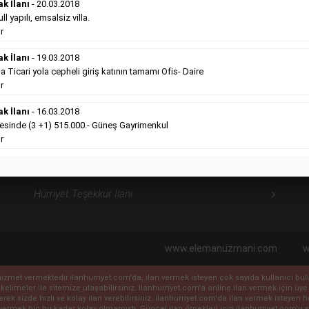
ilanlara göre daha ekonomiktir.
ak İlanı
- 20.03.2018
Detaylı Bilgi & İlan Örnekleri
l yapılı, emsalsiz villa.
r
ak İlanı
- 19.03.2018
icari yola cepheli giriş katının tamamı Ofis- Daire
Hürriyet Sosyal İlanlarımız
H
r
ak İlanı
- 16.03.2018
Hürriyet Vefat İlanı
sinde (3 +1) 515.000.- Güneş Gayrimenkul
r
Hürriyet Anma İlanı
Hürriyet Başsağlığı İlanı
Hürriyet Teşekkür İlanı
www.elemanuzmani.com
w
ile hizmet vermektedir.ilanhurriyet.com'da, ilan vermek isteyen çok sayıda kullanıcı b
 kelimeler ile sitemize ulaşabilirsiniz. ilanhurriyet.com'a online ilan vermek için
eyerek sizde hızlı ve kolay ilan verebilirsiniz. ilanhurriyet.com'da ilan vermek isteye
vermek hiç bu kadar kolay olmamıştı. Güncel ilan örnekleri için ilanhurriyet.com'u sı