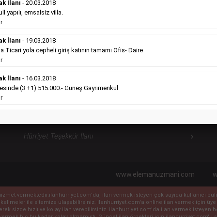
ilanlara göre daha ekonomiktir.
ak İlanı
- 20.03.2018
Detaylı Bilgi & İlan Örnekleri
l yapılı, emsalsiz villa.
r
ak İlanı
- 19.03.2018
icari yola cepheli giriş katının tamamı Ofis- Daire
Hürriyet Sosyal İlanlarımız
H
r
ak İlanı
- 16.03.2018
Hürriyet Vefat İlanı
sinde (3 +1) 515.000.- Güneş Gayrimenkul
r
Hürriyet Anma İlanı
Hürriyet Başsağlığı İlanı
Hürriyet Teşekkür İlanı
www.elemanuzmani.com
w
ile hizmet vermektedir.ilanhurriyet.com'da, ilan vermek isteyen çok sayıda kullanıcı b
 kelimeler ile sitemize ulaşabilirsiniz. ilanhurriyet.com'a online ilan vermek için
eyerek sizde hızlı ve kolay ilan verebilirsiniz. ilanhurriyet.com'da ilan vermek isteye
vermek hiç bu kadar kolay olmamıştı. Güncel ilan örnekleri için ilanhurriyet.com'u sı