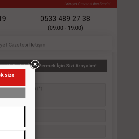
Hürriyet Gazetesi İlan Servisi
19
0533 489 27 38
(09.00 - 19.00)
iyet Gazetesi İletişim
atılık Emlak İlanı Vermek İçin Sizi Arayalım!
k size