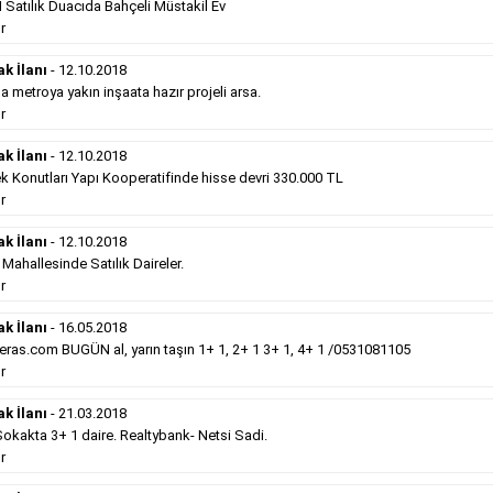
Satılık Duacıda Bahçeli Müstakil Ev
Devamını Gör
r
Satılık Emlak
- 12.10.2018
ak İlanı
- 12.10.2018
metroya yakın inşaata hazır projeli arsa.
Gebzede
satılık sıfır otel 34 odalı. ...
r
Devamını Gör
ak İlanı
- 12.10.2018
k Konutları Yapı Kooperatifinde hisse devri 330.000 TL
r
Hürriyet Gazetesi İlan Türleri
ak İlanı
- 12.10.2018
erek Hürriyet gazetesi ilan türleri hakkında detaylara ulaşabilir, ilan
hallesinde Satılık Daireler.
r
ak İlanı
- 16.05.2018
Sosyal İlan
(Vefat, Başsağlığı, Anma, Teşekkür)
ras.com BUGÜN al, yarın taşın 1+ 1, 2+ 1 3+ 1, 4+ 1 /0531081105
r
Gazetelerin sosyal ilan diye adlandırdığı bu ilan
ak İlanı
- 21.03.2018
türü altında vefat ilanı anma ilan, başsağlığı ilanı,
teşekkür ilanı vb. ilan türleri toplanmaktadır. Ticari
kakta 3+ 1 daire. Realtybank- Netsi Sadi.
amaç gütmeyen bu ilan çeşidin de fiyatlandırma ilanın
r
kapladığı alan üzerinden fiyatlandırılır. Diğer çerçeveli