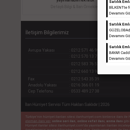
yayınlanabilmektedir.
Satılık Eml
Detaylı Bilgi & İlan Örnekleri
BİLKENTte ful
Devamını Gö
Satılık Eml
GÜZELOBAda T
İletişim Bilgilerimiz
Devamını Gö
Satılık Eml
Avrupa Yakası
:
0212 571 46 99 (pbx)
BAYAR Cadde
:
0212 570 13 71
Devamını Gö
:
0212 583 76 53
:
0212 660 13 94
Fax
:
0212 543 35 39
Anadolu Yakası
:
0216 366 01 19
Cep Telefonu
:
0533 489 27 38
İlan Hürriyet Servisi Tüm Hakları Saklıdır | 2026
Türkiye'nin hürriyet ilanları sitesi ilanhurriyet.com binlerce ilanı 
eleman ilanı ver
,
online seri ilan
,
online vefat ilanı
,
anma ilanı
gibi
Hürriyet ilanlar sitesi ilanhurriyet.com'da yayınlanan ilanları incel
örneklerimizi incelediğinizden emin olun. ilanhurriyet.com ile ilan 