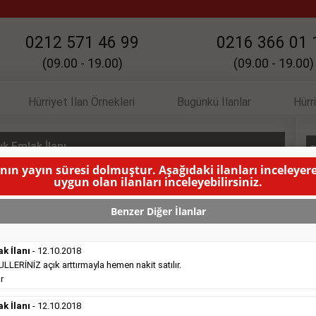
0212 571 46 99
0216 366 01 
(09.00 - 19.00)
(09.00 - 19.00)
Hürriyet İlan Örnekleri
Bugünkü İlanlar
Hürr
k Emlak İlanı
S
anın yayın süresi dolmuştur. Aşağıdaki ilanları inceleyere
uygun olan ilanları inceleyebilirsiniz.
IN YAYINLANMA SÜRESİ DOLMUŞTUR )
Benzer Diğer İlanlar
ak İlanı
- 12.10.2018
ERİNİZ açık arttırmayla hemen nakit satılır.
r
Satılık Emlak
- 16.10.2018
ak İlanı
Belediye
- 12.10.2018
sitesinde süper kelepir 415.000e ...