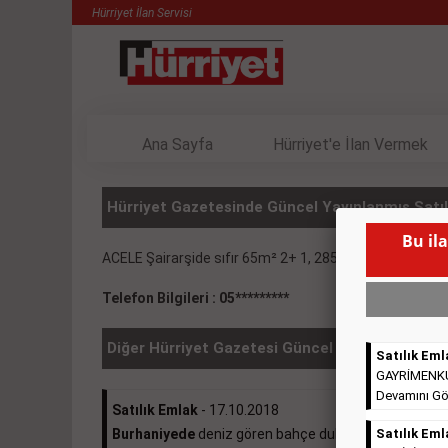
Hürriyet İlan Servisi
Ana Sayfa
Hürriyet'e İlan Vermek
Hürriyet Gazetesinde Güncel Yayınlanmış Satılı
Bu il
ACELE Şairarşide sıfır 65m² 2+ 1, 285.000.-
( BU İLAN
Telefon Bilgileri : 05*********
Diğer Hürriyet Gazetesi Güncel İlanlar
Satılık Eml
GAYRİMENKULL
Devamını Gö
Satılık Emlak
- 17.10.2018
Burhaniyede
deniz gören bahçe dubleksi 370.000e ...
Satılık Eml