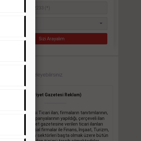
 örneklerini inceleyebilirsiniz.
Ticari İlan
(Hürriyet Gazetesi Reklam)
Hürriyet gazetesi Ticari ilan; firmaların tanıtımlarının,
duyuru ve kampanyalarının yapıldığı, çerçeveli ilan
çeşididir.Hüriyet gazetesine verilen ticari ilanları
genellikle kurumsal firmalar ile Finans, İnşaat, Turizm,
Eğitim, Otomotiv sektörleri başta olmak üzere bütün