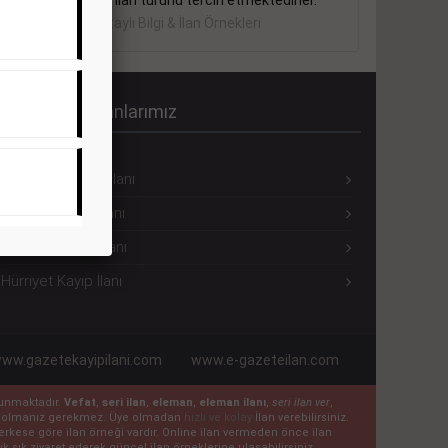
sektörler bu ilan türünü tercih etmektedirler.
Detaylı Bilgi & İlan Örnekleri
ürriyet Seri İlanlarımız
Hürriyet Eleman İlanı
Hürriyet Emlak İlanı
Hürriyet Vasıta İlanı
Hürriyet Kayıp İlanı
ww.gazetekayipilani.com
www.e-gazeteilan.com
ulunmaktadır.
Vefat
,
seri ilan
,
eleman
,
eleman ilanı
,
seri ilan ver
,
 üye olmanız gerekmez. Üye olmadan
hızlı ve kolay
İlan verebilirsiniz.
n herkese göre ilan örneği vardır. Online ilan vermeden önce ilan
k sık ziyaret ederek güncel ilan örneklerine ulaşabilirsiniz.