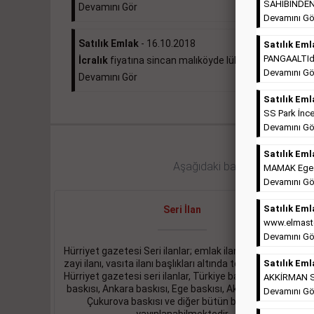
SAHİBİNDEN 
Devamını Gör
Devamını Gö
Satılık Emlak
- 16.10.2018
Satılık Eml
PANGAALTIda 
İcralık
fiyatına sincan malıköyde lüks daire ...
Devamını Gö
Devamını Gör
Satılık Eml
SS Park İnce
Devamını Gö
Satılık Eml
Aşağıdaki bağlantıları takip ed
MAMAK Ege Ma
Devamını Gö
Satılık Eml
Seri İlan
www.elmaste
Devamını Gö
Hürriyet gazetesi Seri ilanlar; emlak ilanı, eleman ilanı,
zayi ilanı, vasıta ilanı başlıkları altında toplanmaktadır.
Satılık Eml
Hürriyet gazetesi seri ilanlar, Türkiye baskısı, İstanbul
AKKİRMAN So
baskısı, Ankara baskısı, Ege baskısı, Akdeniz baskısı,
Devamını Gö
Çukurova baskısı ve diğer bütün bölgelerde