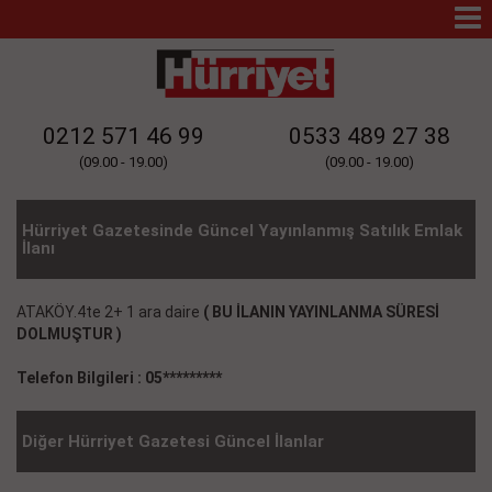
Mo
Na
0212 571 46 99
0533 489 27 38
(09.00 - 19.00)
(09.00 - 19.00)
Hürriyet Gazetesinde Güncel Yayınlanmış Satılık Emlak
İlanı
ATAKÖY.4te 2+ 1 ara daire
( BU İLANIN YAYINLANMA SÜRESİ
DOLMUŞTUR )
Telefon Bilgileri : 05*********
Diğer Hürriyet Gazetesi Güncel İlanlar