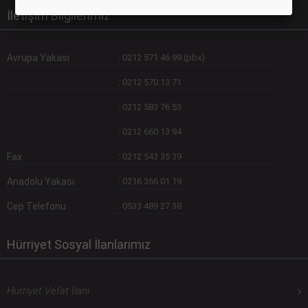
İletişim Bilgilerimiz
Avrupa Yakası
:
0212 571 46 99 (pbx)
:
0212 570 13 71
:
0212 583 76 53
:
0212 660 13 94
Fax
:
0212 543 35 39
Anadolu Yakası
:
0216 366 01 19
Cep Telefonu
:
0533 489 27 38
Hürriyet Sosyal İlanlarımız
Hürriyet Vefat İlanı