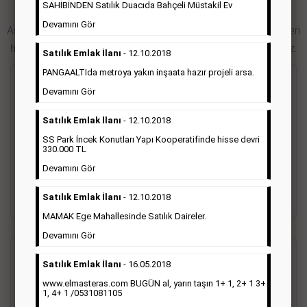
SAHİBİNDEN Satılık Duacıda Bahçeli Müstakil Ev
Hürriyet Gazetesi İlan Türleri
Devamını Gör
Aşağıdaki bağlantıları takip ederek Hürriyet gazetesi ilan türleri
hakkında detaylara ulaşabilir, ilan örneklerini inceleyebilirsiniz.
Satılık Emlak İlanı
- 12.10.2018
PANGAALTIda metroya yakın inşaata hazır projeli arsa.
Seri İlan
Devamını Gör
Satılık Emlak İlanı
- 12.10.2018
Hürriyet gazetesi Seri ilanlar; emlak ilanı, eleman ilanı, zayi
ilanı, vasıta ilanı başlıkları altında toplanmaktadır. Hürriyet
SS Park İncek Konutları Yapı Kooperatifinde hisse devri
gazetesi seri ilanlar, Türkiye baskısı, İstanbul baskısı, Ankara
330.000 TL
baskısı, Ege baskısı, Akdeniz baskısı, Çukurova baskısı ve diğer
Devamını Gör
bütün bölgelerde yayınlanabilmektedir.
Satılık Emlak İlanı
- 12.10.2018
Detaylı Bilgi & İlan Örnekleri
MAMAK Ege Mahallesinde Satılık Daireler.
Devamını Gör
Sosyal İlan
(Vefat, Başsağlığı, Anma, Teşekkür)
Satılık Emlak İlanı
- 16.05.2018
www.elmasteras.com BUGÜN al, yarın taşın 1+ 1, 2+ 1 3+
1, 4+ 1 /0531081105
Gazetelerin sosyal ilan diye adlandırdığı bu ilan türü altında