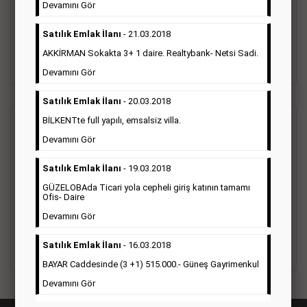
vefat ilanı anma ilan, başsağlığı ilanı, teşekkür ilanı vb. ilan
Devamını Gör
türleri toplanmaktadır. Ticari amaç gütmeyen bu ilan çeşidin
de fiyatlandırma ilanın kapladığı alan üzerinden fiyatlandırılır.
Satılık Emlak İlanı
- 21.03.2018
Diğer çerçeveli ilanlara göre daha ekonomiktir.
AKKİRMAN Sokakta 3+ 1 daire. Realtybank- Netsi Sadi.
Detaylı Bilgi & İlan Örnekleri
Devamını Gör
Satılık Emlak İlanı
- 20.03.2018
BİLKENTte full yapılı, emsalsiz villa.
Ticari İlan
(Hürriyet Gazetesi Reklam)
Devamını Gör
Hürriyet gazetesi Ticari ilan; firmaların tanıtımlarının, duyuru
Satılık Emlak İlanı
- 19.03.2018
ve kampanyalarının yapıldığı, çerçeveli ilan çeşididir.Hüriyet
GÜZELOBAda Ticari yola cepheli giriş katının tamamı
gazetesine verilen ticari ilanları genellikle kurumsal firmalar
Ofis- Daire
ile Finans, İnşaat, Turizm, Eğitim, Otomotiv sektörleri başta
olmak üzere bütün sektörler bu ilan türünü tercih
Devamını Gör
etmektedirler.
Satılık Emlak İlanı
- 16.03.2018
Detaylı Bilgi & İlan Örnekleri
BAYAR Caddesinde (3 +1) 515.000.- Güneş Gayrimenkul
Devamını Gör