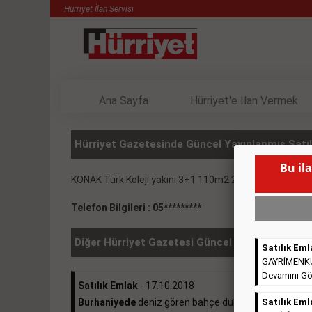
Hürriyet İlan Servisi
Ana Sayfa
Hürriyet'e İlan Vermek
Hürriyet Gazetesinde Güncel Yayınlanmış Satılı
Bu il
KONAK Türk Koleji yakını 3+1 110m2 225.000
( BU İLA
Telefon Bilgileri : 05*********
Diğer Hürriyet Gazetesi Güncel İlanlar
Satılık Eml
GAYRİMENKULL
Devamını Gö
Satılık Emlak
- 17.10.2018
Burhaniyede
deniz gören bahçe dubleksi 370.000e ...
Satılık Eml