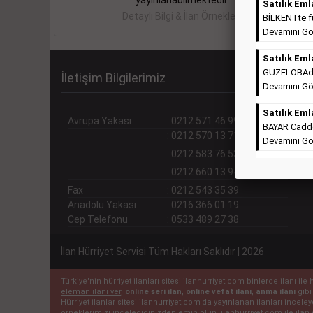
yayınlanabilmektedir.
Satılık Eml
Detaylı Bilgi & İlan Örnekleri
BİLKENTte ful
Devamını Gö
Satılık Eml
GÜZELOBAda T
İletişim Bilgilerimiz
Devamını Gö
Satılık Eml
Avrupa Yakası
:
0212 571 46 99 (pbx)
BAYAR Cadde
:
0212 570 13 71
Devamını Gö
:
0212 583 76 53
:
0212 660 13 94
Fax
:
0212 543 35 39
Anadolu Yakası
:
0216 366 01 19
Cep Telefonu
:
0533 489 27 38
İlan Hürriyet Servisi Tüm Hakları Saklıdır | 2026
Türkiye'nin hürriyet ilanları sitesi ilanhurriyet.com binlerce ilanı 
eleman ilanı ver
,
online seri ilan
,
online vefat ilanı
,
anma ilanı
gibi
Hürriyet ilanlar sitesi ilanhurriyet.com'da yayınlanan ilanları incel
örneklerimizi incelediğinizden emin olun. ilanhurriyet.com ile ilan 