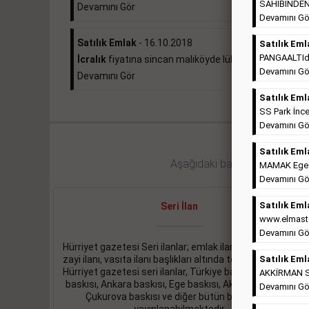
SAHİBİNDEN 
Devamını Gör
Devamını Gö
Satılık Emlak
- 16.10.2018
Satılık Eml
PANGAALTIda 
İcralık
fiyatına sincan malıköyde lüks daire ...
Devamını Gö
Devamını Gör
Satılık Eml
SS Park İnce
Devamını Gö
Satılık Eml
Aşağıdaki bağlantıları takip ed
MAMAK Ege Ma
Devamını Gö
Satılık Eml
Seri İlan
www.elmaste
Devamını Gö
Hürriyet gazetesi Seri ilanlar; emlak ilanı, eleman ilanı,
zayi ilanı, vasıta ilanı başlıkları altında toplanmaktadır.
Satılık Eml
Hürriyet gazetesi seri ilanlar, Türkiye baskısı, İstanbul
AKKİRMAN So
baskısı, Ankara baskısı, Ege baskısı, Akdeniz baskısı,
Devamını Gö
Çukurova baskısı ve diğer bütün bölgelerde