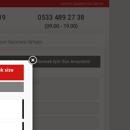
Hürriyet Gazetesi İlan Servisi
19
0533 489 27 38
(09.00 - 19.00)
iyet Gazetesi İletişim
atılık Emlak İlanı Vermek İçin Sizi Arayalım!
k size