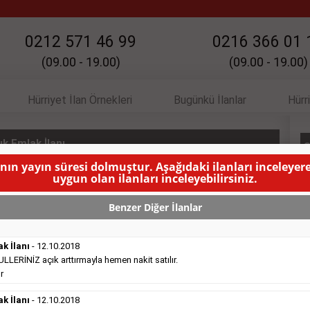
0212 571 46 99
0216 366 01 
(09.00 - 19.00)
(09.00 - 19.00)
Hürriyet İlan Örnekleri
Bugünkü İlanlar
Hürr
k Emlak İlanı
S
anın yayın süresi dolmuştur. Aşağıdaki ilanları inceleyere
uygun olan ilanları inceleyebilirsiniz.
NIN YAYINLANMA SÜRESİ DOLMUŞTUR )
Benzer Diğer İlanlar
ak İlanı
- 12.10.2018
ERİNİZ açık arttırmayla hemen nakit satılır.
r
Satılık Emlak
- 16.10.2018
ak İlanı
Belediye
- 12.10.2018
sitesinde süper kelepir 415.000e ...