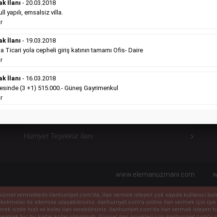
ilanlara göre daha ekonomiktir.
ak İlanı
- 20.03.2018
Detaylı Bilgi & İlan Örnekleri
l yapılı, emsalsiz villa.
r
ak İlanı
- 19.03.2018
icari yola cepheli giriş katının tamamı Ofis- Daire
Hürriyet Sosyal İlanlarımız
H
r
ak İlanı
- 16.03.2018
Hürriyet Vefat İlanı
sinde (3 +1) 515.000.- Güneş Gayrimenkul
r
Hürriyet Anma İlanı
Hürriyet Başsağlığı İlanı
Hürriyet Teşekkür İlanı
www.elemanuzmani.com
w
ile hizmet vermektedir.ilanhurriyet.com'da, ilan vermek isteyen çok sayıda kullanıcı b
 kelimeler ile sitemize ulaşabilirsiniz. ilanhurriyet.com'a online ilan vermek için
eyerek sizde hızlı ve kolay ilan verebilirsiniz. ilanhurriyet.com'da ilan vermek isteye
vermek hiç bu kadar kolay olmamıştı. Güncel ilan örnekleri için ilanhurriyet.com'u sı