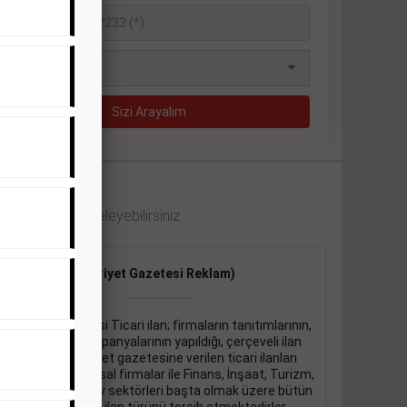
 örneklerini inceleyebilirsiniz.
Ticari İlan
(Hürriyet Gazetesi Reklam)
Hürriyet gazetesi Ticari ilan; firmaların tanıtımlarının,
duyuru ve kampanyalarının yapıldığı, çerçeveli ilan
çeşididir.Hüriyet gazetesine verilen ticari ilanları
genellikle kurumsal firmalar ile Finans, İnşaat, Turizm,
Eğitim, Otomotiv sektörleri başta olmak üzere bütün