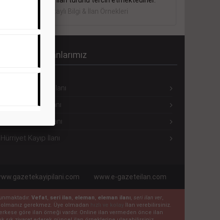
sektörler bu ilan türünü tercih etmektedirler.
Detaylı Bilgi & İlan Örnekleri
ürriyet Seri İlanlarımız
Hürriyet Eleman İlanı
Hürriyet Emlak İlanı
Hürriyet Vasıta İlanı
Hürriyet Kayıp İlanı
ww.gazetekayipilani.com
www.e-gazeteilan.com
ulunmaktadır.
Vefat
,
seri ilan
,
eleman
,
eleman ilanı
,
seri ilan ver
,
 üye olmanız gerekmez. Üye olmadan
hızlı ve kolay
İlan verebilirsiniz.
n herkese göre ilan örneği vardır. Online ilan vermeden önce ilan
k sık ziyaret ederek güncel ilan örneklerine ulaşabilirsiniz.