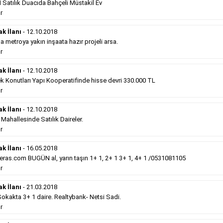
Satılık Duacıda Bahçeli Müstakil Ev
Devamını Gör
r
Satılık Emlak
- 12.10.2018
ak İlanı
- 12.10.2018
metroya yakın inşaata hazır projeli arsa.
Gebzede
satılık sıfır otel 34 odalı. ...
r
Devamını Gör
ak İlanı
- 12.10.2018
k Konutları Yapı Kooperatifinde hisse devri 330.000 TL
r
Hürriyet Gazetesi İlan Türleri
ak İlanı
- 12.10.2018
erek Hürriyet gazetesi ilan türleri hakkında detaylara ulaşabilir, ilan
hallesinde Satılık Daireler.
r
ak İlanı
- 16.05.2018
Sosyal İlan
(Vefat, Başsağlığı, Anma, Teşekkür)
ras.com BUGÜN al, yarın taşın 1+ 1, 2+ 1 3+ 1, 4+ 1 /0531081105
r
Gazetelerin sosyal ilan diye adlandırdığı bu ilan
ak İlanı
- 21.03.2018
türü altında vefat ilanı anma ilan, başsağlığı ilanı,
teşekkür ilanı vb. ilan türleri toplanmaktadır. Ticari
kakta 3+ 1 daire. Realtybank- Netsi Sadi.
amaç gütmeyen bu ilan çeşidin de fiyatlandırma ilanın
r
kapladığı alan üzerinden fiyatlandırılır. Diğer çerçeveli