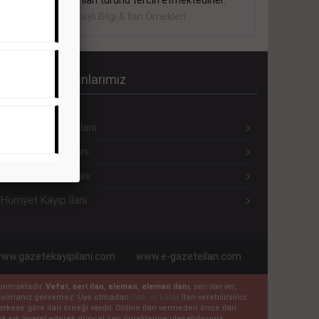
sektörler bu ilan türünü tercih etmektedirler.
Detaylı Bilgi & İlan Örnekleri
ürriyet Seri İlanlarımız
Hürriyet Eleman İlanı
Hürriyet Emlak İlanı
Hürriyet Vasıta İlanı
Hürriyet Kayıp İlanı
ww.gazetekayipilani.com
www.e-gazeteilan.com
ulunmaktadır.
Vefat
,
seri ilan
,
eleman
,
eleman ilanı
,
seri ilan ver
,
 üye olmanız gerekmez. Üye olmadan
hızlı ve kolay
İlan verebilirsiniz.
n herkese göre ilan örneği vardır. Online ilan vermeden önce ilan
k sık ziyaret ederek güncel ilan örneklerine ulaşabilirsiniz.