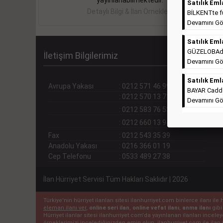
yayınlanabilmektedir.
Satılık Eml
Detaylı Bilgi & İlan Örnekleri
BİLKENTte ful
Devamını Gö
Satılık Eml
GÜZELOBAda T
İletişim Bilgilerimiz
Devamını Gö
Satılık Eml
Avrupa Yakası
:
0212 571 46 99 (pbx)
BAYAR Cadde
:
0212 570 13 71
Devamını Gö
:
0212 583 76 53
:
0212 660 13 94
Fax
:
0212 543 35 39
Anadolu Yakası
:
0216 366 01 19
Cep Telefonu
:
0533 489 27 38
İlan Hürriyet Servisi Tüm Hakları Saklıdır | 2026
Türkiye'nin hürriyet ilanları sitesi ilanhurriyet.com binlerce ilanı 
eleman ilanı ver
,
online seri ilan
,
online vefat ilanı
,
anma ilanı
gibi
Hürriyet ilanlar sitesi ilanhurriyet.com'da yayınlanan ilanları incel
örneklerimizi incelediğinizden emin olun. ilanhurriyet.com ile ilan 