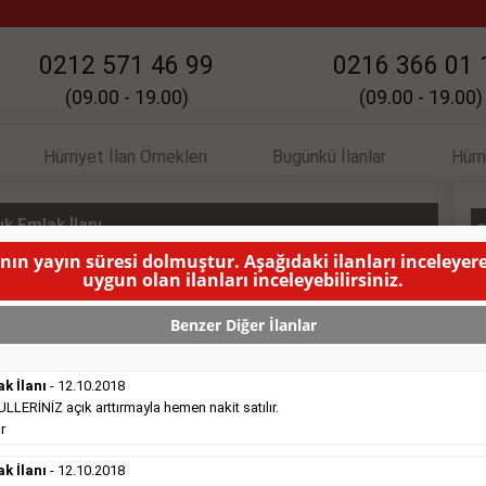
0212 571 46 99
0216 366 01 
(09.00 - 19.00)
(09.00 - 19.00)
Hürriyet İlan Örnekleri
Bugünkü İlanlar
Hürr
k Emlak İlanı
S
anın yayın süresi dolmuştur. Aşağıdaki ilanları inceleyere
uygun olan ilanları inceleyebilirsiniz.
YINLANMA SÜRESİ DOLMUŞTUR )
Benzer Diğer İlanlar
ak İlanı
- 12.10.2018
ERİNİZ açık arttırmayla hemen nakit satılır.
r
Satılık Emlak
- 16.10.2018
ak İlanı
Belediye
- 12.10.2018
sitesinde süper kelepir 415.000e ...