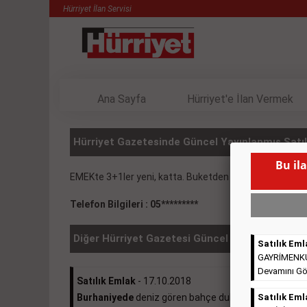
Hürriyet İlan Servisi
Ana Sayfa
Hürriyet'e İlan Vermek
Hürriyet Gazetesinde Güncel Yayınlanmış Satılı
Bu il
EMEKte 3+1ler yeni, katta. Buketden
( BU İLANIN YA
Telefon Bilgileri : 05*********
Diğer Hürriyet Gazetesi Güncel İlanlar
Satılık Eml
GAYRİMENKULL
Devamını Gö
Satılık Emlak
- 17.10.2018
Burhaniyede
deniz gören bahçe dubleksi 370.000e ...
Satılık Eml