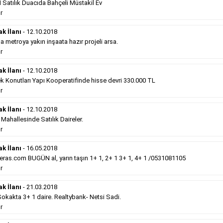
Satılık Duacıda Bahçeli Müstakil Ev
Devamını Gör
r
Satılık Emlak
- 12.10.2018
ak İlanı
- 12.10.2018
metroya yakın inşaata hazır projeli arsa.
Gebzede
satılık sıfır otel 34 odalı. ...
r
Devamını Gör
ak İlanı
- 12.10.2018
k Konutları Yapı Kooperatifinde hisse devri 330.000 TL
r
Hürriyet Gazetesi İlan Türleri
ak İlanı
- 12.10.2018
erek Hürriyet gazetesi ilan türleri hakkında detaylara ulaşabilir, ilan
hallesinde Satılık Daireler.
r
ak İlanı
- 16.05.2018
Sosyal İlan
(Vefat, Başsağlığı, Anma, Teşekkür)
ras.com BUGÜN al, yarın taşın 1+ 1, 2+ 1 3+ 1, 4+ 1 /0531081105
r
Gazetelerin sosyal ilan diye adlandırdığı bu ilan
ak İlanı
- 21.03.2018
türü altında vefat ilanı anma ilan, başsağlığı ilanı,
teşekkür ilanı vb. ilan türleri toplanmaktadır. Ticari
kakta 3+ 1 daire. Realtybank- Netsi Sadi.
amaç gütmeyen bu ilan çeşidin de fiyatlandırma ilanın
r
kapladığı alan üzerinden fiyatlandırılır. Diğer çerçeveli