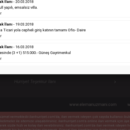
ilanlara göre daha ekonomiktir.
ak İlanı
- 20.03.2018
Detaylı Bilgi & İlan Örnekleri
l yapılı, emsalsiz villa.
r
ak İlanı
- 19.03.2018
icari yola cepheli giriş katının tamamı Ofis- Daire
Hürriyet Sosyal İlanlarımız
H
r
ak İlanı
- 16.03.2018
Hürriyet Vefat İlanı
sinde (3 +1) 515.000.- Güneş Gayrimenkul
r
Hürriyet Anma İlanı
Hürriyet Başsağlığı İlanı
Hürriyet Teşekkür İlanı
www.elemanuzmani.com
w
ile hizmet vermektedir.ilanhurriyet.com'da, ilan vermek isteyen çok sayıda kullanıcı b
 kelimeler ile sitemize ulaşabilirsiniz. ilanhurriyet.com'a online ilan vermek için
eyerek sizde hızlı ve kolay ilan verebilirsiniz. ilanhurriyet.com'da ilan vermek isteye
vermek hiç bu kadar kolay olmamıştı. Güncel ilan örnekleri için ilanhurriyet.com'u sı