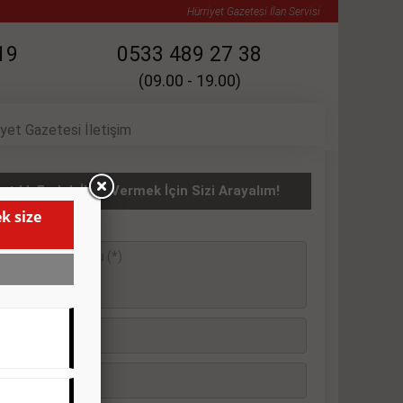
Hürriyet Gazetesi İlan Servisi
19
0533 489 27 38
(09.00 - 19.00)
iyet Gazetesi İletişim
atılık Emlak İlanı Vermek İçin Sizi Arayalım!
k size