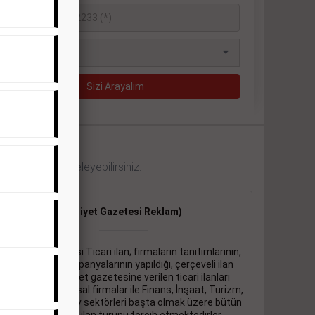
 örneklerini inceleyebilirsiniz.
Ticari İlan
(Hürriyet Gazetesi Reklam)
Hürriyet gazetesi Ticari ilan; firmaların tanıtımlarının,
duyuru ve kampanyalarının yapıldığı, çerçeveli ilan
çeşididir.Hüriyet gazetesine verilen ticari ilanları
genellikle kurumsal firmalar ile Finans, İnşaat, Turizm,
Eğitim, Otomotiv sektörleri başta olmak üzere bütün