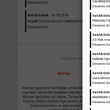
SAHİBİNDEN 
Devamını Gör
Devamını Gö
Satılık Emlak
- 16.10.2018
Satılık Eml
PANGAALTIda 
İcralık
fiyatına sincan malıköyde lüks daire ...
Devamını Gö
Devamını Gör
Satılık Eml
SS Park İnce
Devamını Gö
Satılık Eml
Aşağıdaki bağlantıları takip ed
MAMAK Ege Ma
Devamını Gö
Satılık Eml
Seri İlan
www.elmaste
Devamını Gö
Hürriyet gazetesi Seri ilanlar; emlak ilanı, eleman ilanı,
zayi ilanı, vasıta ilanı başlıkları altında toplanmaktadır.
Satılık Eml
Hürriyet gazetesi seri ilanlar, Türkiye baskısı, İstanbul
AKKİRMAN So
baskısı, Ankara baskısı, Ege baskısı, Akdeniz baskısı,
Devamını Gö
Çukurova baskısı ve diğer bütün bölgelerde