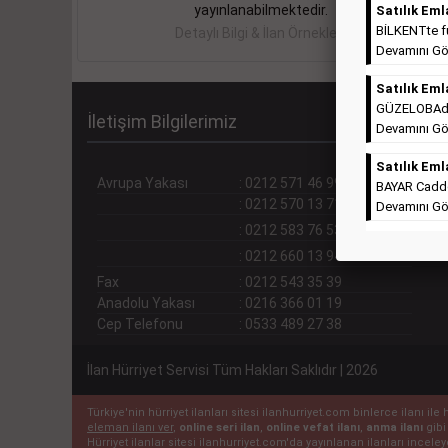
yayınlanabilmektedir.
Satılık Eml
BİLKENTte ful
Detaylı Bilgi & İlan Örnekleri
Devamını Gö
Satılık Eml
GÜZELOBAda T
İletişim Bilgilerimiz
Devamını Gö
Satılık Eml
Avrupa Yakası
:
0212 571 46 99 (pbx)
BAYAR Cadde
:
0212 570 13 71
Devamını Gö
:
0212 583 76 53
:
0212 660 13 94
Fax
:
0212 543 35 39
Anadolu Yakası
:
0216 366 01 19
Cep Telefonu
:
0533 489 27 38
İlan Hürriyet Servisi Tüm Hakları Saklıdır | 2026
Türkiye'nin hürriyet ilanları sitesi ilanhurriyet.com binlerce ilanı 
eleman ilanı ver
,
online seri ilan
,
online vefat ilanı
,
anma ilanı
gibi
Hürriyet ilanlar sitesi ilanhurriyet.com'da yayınlanan ilanları incel