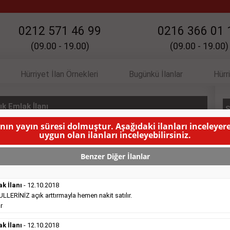
0212 571 46 99
0216 366 01 
(09.00 - 19.00)
(09.00 - 19.00)
Hürriyet İlan Örnekleri
Bugünkü İlanlar
Hürr
k Emlak İlanı
S
anın yayın süresi dolmuştur. Aşağıdaki ilanları inceleyere
re otoparklı asansörlü $- GYD:
( BU İLANIN YAYINLANMA
uygun olan ilanları inceleyebilirsiniz.
Benzer Diğer İlanlar
ak İlanı
- 12.10.2018
ERİNİZ açık arttırmayla hemen nakit satılır.
r
Satılık Emlak
- 16.10.2018
ak İlanı
- 12.10.2018