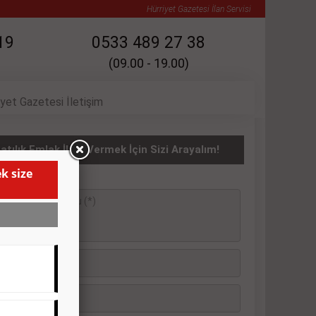
Hürriyet Gazetesi İlan Servisi
19
0533 489 27 38
(09.00 - 19.00)
iyet Gazetesi İletişim
atılık Emlak İlanı Vermek İçin Sizi Arayalım!
k size