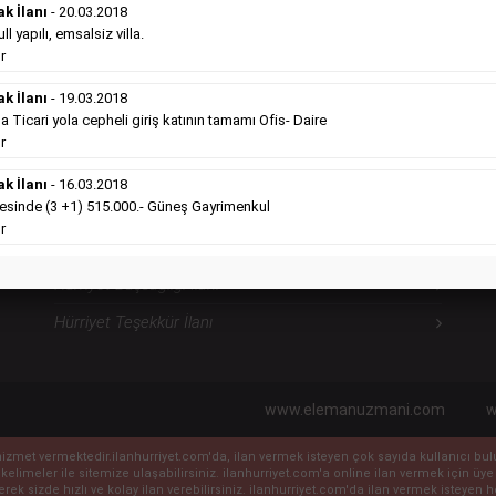
ilanlara göre daha ekonomiktir.
ak İlanı
- 20.03.2018
l yapılı, emsalsiz villa.
Detaylı Bilgi & İlan Örnekleri
r
ak İlanı
- 19.03.2018
icari yola cepheli giriş katının tamamı Ofis- Daire
Hürriyet Sosyal İlanlarımız
H
r
ak İlanı
- 16.03.2018
sinde (3 +1) 515.000.- Güneş Gayrimenkul
Hürriyet Vefat İlanı
r
Hürriyet Anma İlanı
Hürriyet Başsağlığı İlanı
Hürriyet Teşekkür İlanı
www.elemanuzmani.com
w
ile hizmet vermektedir.ilanhurriyet.com'da, ilan vermek isteyen çok sayıda kullanıcı b
 kelimeler ile sitemize ulaşabilirsiniz. ilanhurriyet.com'a online ilan vermek için
eyerek sizde hızlı ve kolay ilan verebilirsiniz. ilanhurriyet.com'da ilan vermek isteye