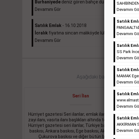
Burhaniyede
deniz gören bahçe dubleksi 370.000e ...
SAHİBİNDEN 
Devamını Gör
Devamını Gö
Satılık Eml
Satılık Emlak
- 16.10.2018
PANGAALTIda 
İcralık
fiyatına sincan malıköyde lüks daire ...
Devamını Gö
Devamını Gör
Satılık Eml
SS Park İnce
Devamını Gö
Satılık Eml
MAMAK Ege Ma
Aşağıdaki bağlantıları takip ed
Devamını Gö
Satılık Eml
Seri İlan
www.elmaste
Devamını Gö
Hürriyet gazetesi Seri ilanlar; emlak ilanı, eleman ilanı,
Satılık Eml
zayi ilanı, vasıta ilanı başlıkları altında toplanmaktadır.
AKKİRMAN So
Hürriyet gazetesi seri ilanlar, Türkiye baskısı, İstanbul
Devamını Gö
baskısı, Ankara baskısı, Ege baskısı, Akdeniz baskısı,
Çukurova baskısı ve diğer bütün bölgelerde