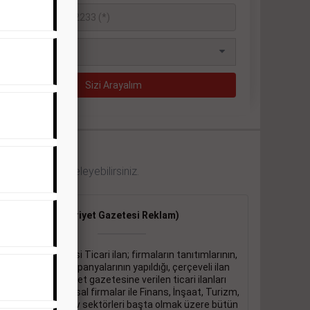
 örneklerini inceleyebilirsiniz.
Ticari İlan
(Hürriyet Gazetesi Reklam)
Hürriyet gazetesi Ticari ilan; firmaların tanıtımlarının,
duyuru ve kampanyalarının yapıldığı, çerçeveli ilan
çeşididir.Hüriyet gazetesine verilen ticari ilanları
genellikle kurumsal firmalar ile Finans, İnşaat, Turizm,
Eğitim, Otomotiv sektörleri başta olmak üzere bütün