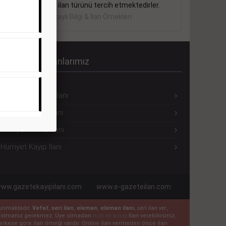
sektörler bu ilan türünü tercih etmektedirler.
Detaylı Bilgi & İlan Örnekleri
ürriyet Seri İlanlarımız
Hürriyet Eleman İlanı
Hürriyet Emlak İlanı
Hürriyet Vasıta İlanı
Hürriyet Kayıp İlanı
ww.gazetekayipilani.com
www.e-gazeteilan.com
ulunmaktadır.
Vefat
,
seri ilan
,
eleman
,
eleman ilanı
,
seri ilan ver
,
 üye olmanız gerekmez. Üye olmadan
hızlı ve kolay
İlan verebilirsiniz.
n herkese göre ilan örneği vardır. Online ilan vermeden önce ilan