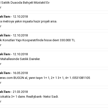
Belediye
sitesinde süper kelepir 415.000e ...
Satılık Duacıda Bahçeli Müstakil Ev
Devamını Gör
r
ak İlanı
- 12.10.2018
Satılık Emlak
- 12.10.2018
metroya yakın inşaata hazır projeli arsa.
Gebzede
satılık sıfır otel 34 odalı. ...
r
Devamını Gör
ak İlanı
- 12.10.2018
k Konutları Yapı Kooperatifinde hisse devri 330.000 TL
r
Hürriyet Gazetesi İlan Türleri
ak İlanı
- 12.10.2018
hallesinde Satılık Daireler.
erek Hürriyet gazetesi ilan türleri hakkında detaylara ulaşabilir, ilan
r
ak İlanı
- 16.05.2018
Sosyal İlan
(Vefat, Başsağlığı, Anma, Teşekkür)
ras.com BUGÜN al, yarın taşın 1+ 1, 2+ 1 3+ 1, 4+ 1 /0531081105
r
Gazetelerin sosyal ilan diye adlandırdığı bu ilan
ak İlanı
- 21.03.2018
türü altında vefat ilanı anma ilan, başsağlığı ilanı,
kakta 3+ 1 daire. Realtybank- Netsi Sadi.
teşekkür ilanı vb. ilan türleri toplanmaktadır. Ticari
r
amaç gütmeyen bu ilan çeşidin de fiyatlandırma ilanın
kapladığı alan üzerinden fiyatlandırılır. Diğer çerçeveli