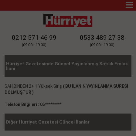
Mo
Na
0212 571 46 99
0533 489 27 38
(09.00 - 19.00)
(09.00 - 19.00)
Hürriyet Gazetesinde Güncel Yayınlanmış Satılık Emlak
İlanı
SAHİBİNDEN 2+ 1 Yüksek Giriş
( BU İLANIN YAYINLANMA SÜRESİ
DOLMUŞTUR )
Telefon Bilgileri : 05*********
Diğer Hürriyet Gazetesi Güncel İlanlar