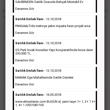
SAHİBİNDEN Satılık Duacıda Bahçeli Müstakil Ev
Hürriyet Gazetesi İlan Türleri
Devamını Gör
Aşağıdaki bağlantıları takip ederek Hürriyet gazetesi ilan türleri
hakkında detaylara ulaşabilir, ilan örneklerini inceleyebilirsiniz.
Satılık Emlak İlanı
- 12.10.2018
PANGAALTIda metroya yakın inşaata hazır projeli arsa.
Seri İlan
Devamını Gör
Satılık Emlak İlanı
- 12.10.2018
Hürriyet gazetesi Seri ilanlar; emlak ilanı, eleman ilanı, zayi
ilanı, vasıta ilanı başlıkları altında toplanmaktadır. Hürriyet
SS Park İncek Konutları Yapı Kooperatifinde hisse devri
gazetesi seri ilanlar, Türkiye baskısı, İstanbul baskısı, Ankara
330.000 TL
baskısı, Ege baskısı, Akdeniz baskısı, Çukurova baskısı ve diğer
Devamını Gör
bütün bölgelerde yayınlanabilmektedir.
Satılık Emlak İlanı
- 12.10.2018
Detaylı Bilgi & İlan Örnekleri
MAMAK Ege Mahallesinde Satılık Daireler.
Devamını Gör
Sosyal İlan
(Vefat, Başsağlığı, Anma, Teşekkür)
Satılık Emlak İlanı
- 16.05.2018
www.elmasteras.com BUGÜN al, yarın taşın 1+ 1, 2+ 1 3+
1, 4+ 1 /0531081105
Gazetelerin sosyal ilan diye adlandırdığı bu ilan türü altında