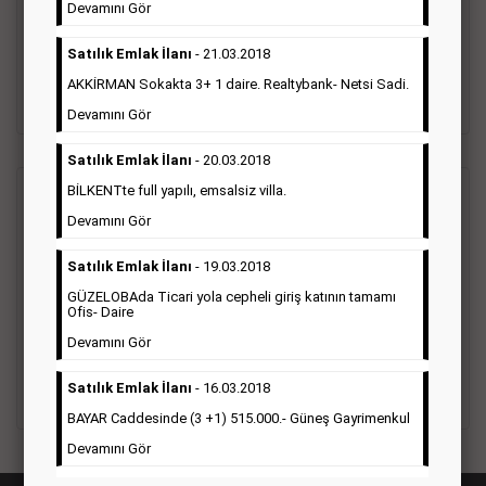
vefat ilanı anma ilan, başsağlığı ilanı, teşekkür ilanı vb. ilan
Devamını Gör
türleri toplanmaktadır. Ticari amaç gütmeyen bu ilan çeşidin
de fiyatlandırma ilanın kapladığı alan üzerinden fiyatlandırılır.
Satılık Emlak İlanı
- 21.03.2018
Diğer çerçeveli ilanlara göre daha ekonomiktir.
AKKİRMAN Sokakta 3+ 1 daire. Realtybank- Netsi Sadi.
Detaylı Bilgi & İlan Örnekleri
Devamını Gör
Satılık Emlak İlanı
- 20.03.2018
BİLKENTte full yapılı, emsalsiz villa.
Ticari İlan
(Hürriyet Gazetesi Reklam)
Devamını Gör
Hürriyet gazetesi Ticari ilan; firmaların tanıtımlarının, duyuru
Satılık Emlak İlanı
- 19.03.2018
ve kampanyalarının yapıldığı, çerçeveli ilan çeşididir.Hüriyet
GÜZELOBAda Ticari yola cepheli giriş katının tamamı
gazetesine verilen ticari ilanları genellikle kurumsal firmalar
Ofis- Daire
ile Finans, İnşaat, Turizm, Eğitim, Otomotiv sektörleri başta
olmak üzere bütün sektörler bu ilan türünü tercih
Devamını Gör
etmektedirler.
Satılık Emlak İlanı
- 16.03.2018
Detaylı Bilgi & İlan Örnekleri
BAYAR Caddesinde (3 +1) 515.000.- Güneş Gayrimenkul
Devamını Gör