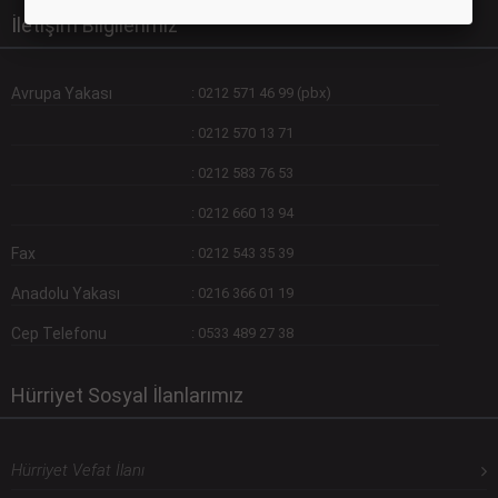
İletişim Bilgilerimiz
Avrupa Yakası
:
0212 571 46 99 (pbx)
:
0212 570 13 71
:
0212 583 76 53
:
0212 660 13 94
Fax
:
0212 543 35 39
Anadolu Yakası
:
0216 366 01 19
Cep Telefonu
:
0533 489 27 38
Hürriyet Sosyal İlanlarımız
Hürriyet Vefat İlanı