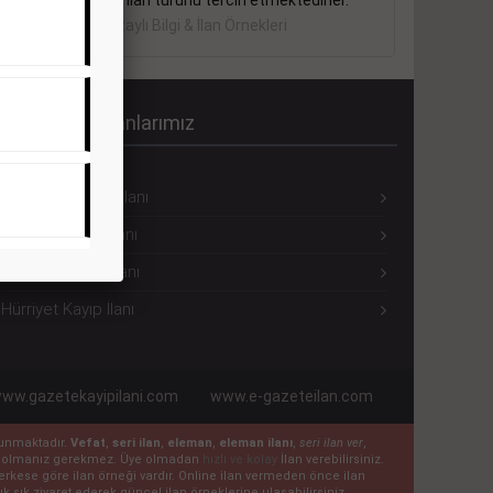
sektörler bu ilan türünü tercih etmektedirler.
Detaylı Bilgi & İlan Örnekleri
ürriyet Seri İlanlarımız
Hürriyet Eleman İlanı
Hürriyet Emlak İlanı
Hürriyet Vasıta İlanı
Hürriyet Kayıp İlanı
ww.gazetekayipilani.com
www.e-gazeteilan.com
ulunmaktadır.
Vefat
,
seri ilan
,
eleman
,
eleman ilanı
,
seri ilan ver
,
 üye olmanız gerekmez. Üye olmadan
hızlı ve kolay
İlan verebilirsiniz.
n herkese göre ilan örneği vardır. Online ilan vermeden önce ilan
k sık ziyaret ederek güncel ilan örneklerine ulaşabilirsiniz.