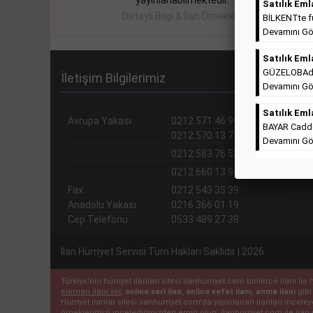
yayınlanabilmektedir.
Satılık Eml
Detaylı Bilgi & İlan Örnekleri
BİLKENTte ful
Devamını Gö
Satılık Eml
GÜZELOBAda T
İletişim Bilgilerimiz
Devamını Gö
Satılık Eml
Avrupa Yakası
:
0212 571 46 99 (pbx)
BAYAR Cadde
:
0212 570 13 71
Devamını Gö
:
0212 583 76 53
:
0212 660 13 94
Fax
:
0212 543 35 39
Anadolu Yakası
:
0216 366 01 19
Cep Telefonu
:
0533 489 27 38
İlan Hürriyet Servisi Tüm Hakları Saklıdır | 2026
Türkiye'nin hürriyet ilanları sitesi ilanhurriyet.com binlerce ilanı 
eleman ilanı ver
,
online seri ilan
,
online vefat ilanı
,
anma ilanı
gibi
Hürriyet ilanlar sitesi ilanhurriyet.com'da yayınlanan ilanları incel
örneklerimizi incelediğinizden emin olun. ilanhurriyet.com ile ilan 