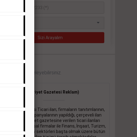
 örneklerini inceleyebilirsiniz.
Ticari İlan
(Hürriyet Gazetesi Reklam)
Hürriyet gazetesi Ticari ilan; firmaların tanıtımlarının,
duyuru ve kampanyalarının yapıldığı, çerçeveli ilan
çeşididir.Hüriyet gazetesine verilen ticari ilanları
genellikle kurumsal firmalar ile Finans, İnşaat, Turizm,
Eğitim, Otomotiv sektörleri başta olmak üzere bütün