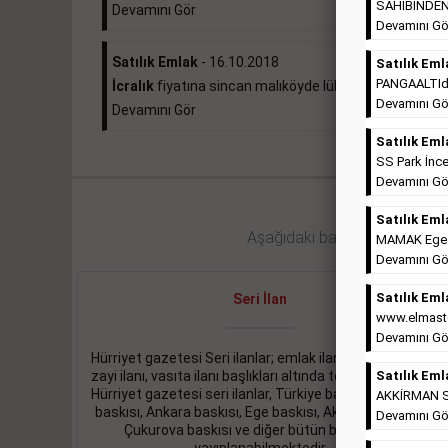
SAHİBİNDEN 
Devamını Gör
Devamını Gö
Satılık Emlak
- 16.10.2018
Satılık Eml
PANGAALTIda 
İcralık
fiyatına sincan malıköyde lüks daire ...
Devamını Gö
Devamını Gör
Satılık Eml
SS Park İnce
Devamını Gö
Satılık Eml
Aşağıdaki bağlantıları takip ed
MAMAK Ege Ma
Devamını Gö
Satılık Eml
Seri İlan
www.elmaste
Devamını Gö
Hürriyet gazetesi Seri ilanlar; emlak ilanı, eleman ilanı,
zayi ilanı, vasıta ilanı başlıkları altında toplanmaktadır.
Satılık Eml
Hürriyet gazetesi seri ilanlar, Türkiye baskısı, İstanbul
AKKİRMAN So
baskısı, Ankara baskısı, Ege baskısı, Akdeniz baskısı,
Devamını Gö
Çukurova baskısı ve diğer bütün bölgelerde