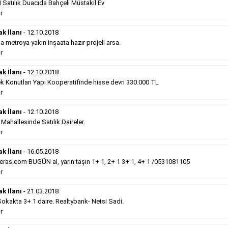
Satılık Duacıda Bahçeli Müstakil Ev
Devamını Gör
r
Satılık Emlak
- 12.10.2018
ak İlanı
- 12.10.2018
metroya yakın inşaata hazır projeli arsa.
Gebzede
satılık sıfır otel 34 odalı. ...
r
Devamını Gör
ak İlanı
- 12.10.2018
k Konutları Yapı Kooperatifinde hisse devri 330.000 TL
r
Hürriyet Gazetesi İlan Türleri
ak İlanı
- 12.10.2018
erek Hürriyet gazetesi ilan türleri hakkında detaylara ulaşabilir, ilan
hallesinde Satılık Daireler.
r
ak İlanı
- 16.05.2018
Sosyal İlan
(Vefat, Başsağlığı, Anma, Teşekkür)
ras.com BUGÜN al, yarın taşın 1+ 1, 2+ 1 3+ 1, 4+ 1 /0531081105
r
Gazetelerin sosyal ilan diye adlandırdığı bu ilan
ak İlanı
- 21.03.2018
türü altında vefat ilanı anma ilan, başsağlığı ilanı,
teşekkür ilanı vb. ilan türleri toplanmaktadır. Ticari
kakta 3+ 1 daire. Realtybank- Netsi Sadi.
amaç gütmeyen bu ilan çeşidin de fiyatlandırma ilanın
r
kapladığı alan üzerinden fiyatlandırılır. Diğer çerçeveli