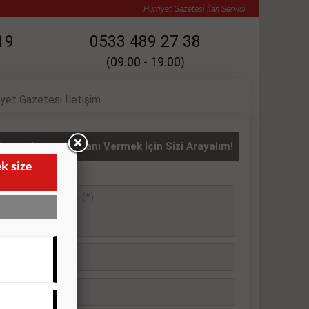
Hürriyet Gazetesi İlan Servisi
19
0533 489 27 38
(09.00 - 19.00)
iyet Gazetesi İletişim
asıta Arayanlar İlanı Vermek İçin Sizi Arayalım!
k size