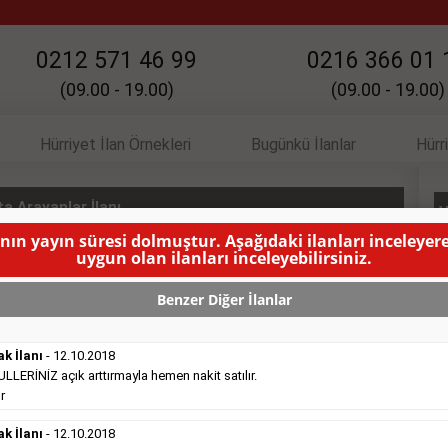
0212 571 46 99
0216 366 01 
(09.00 - 19.00)
(09.00 - 19.00)
Hürriyet İlan Örnekleri
Bugünkü İlanlar
Hürr
a Arayanlar İlanı
V
anın yayın süresi dolmuştur. Aşağıdaki ilanları inceleyere
uygun olan ilanları inceleyebilirsiniz.
ır.
( BU İLANIN YAYINLANMA SÜRESİ DOLMUŞTUR )
Benzer Diğer İlanlar
ak İlanı
- 12.10.2018
ERİNİZ açık arttırmayla hemen nakit satılır.
r
Satılık Emlak
- 16.10.2018
ak İlanı
Belediye
- 12.10.2018
sitesinde süper kelepir 415.000e ...