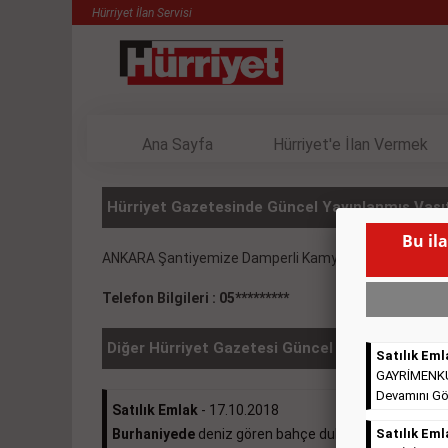
Hürriyet İlan Servisi
Ana Sayfa
Hürriyet'e İlan Vermek
Hürriyet Gazetesinde Güncel Yayınlanmış Vasıt
Bu il
ANKARA Şantiyemize Damperli Kamyonlar Kiralanacakt
Telefon Bilgileri : 05*********
Diğer Hürriyet Gazetesi Güncel İlanlar
Satılık Eml
GAYRİMENKULL
Devamını Gö
Satılık Emlak
- 17.10.2018
Burhaniyede
deniz gören bahçe dubleksi 370.000e ...
Satılık Eml