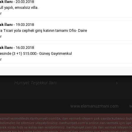
ilanlara göre daha ekonomiktir.
ak İlanı
- 20.03.2018
Detaylı Bilgi & İlan Örnekleri
l yapılı, emsalsiz villa.
r
ak İlanı
- 19.03.2018
icari yola cepheli giriş katının tamamı Ofis- Daire
Hürriyet Sosyal İlanlarımız
H
r
ak İlanı
- 16.03.2018
Hürriyet Vefat İlanı
sinde (3 +1) 515.000.- Güneş Gayrimenkul
r
Hürriyet Anma İlanı
Hürriyet Başsağlığı İlanı
Hürriyet Teşekkür İlanı
www.elemanuzmani.com
w
ile hizmet vermektedir.ilanhurriyet.com'da, ilan vermek isteyen çok sayıda kullanıcı b
 kelimeler ile sitemize ulaşabilirsiniz. ilanhurriyet.com'a online ilan vermek için
eyerek sizde hızlı ve kolay ilan verebilirsiniz. ilanhurriyet.com'da ilan vermek isteye
vermek hiç bu kadar kolay olmamıştı. Güncel ilan örnekleri için ilanhurriyet.com'u sı