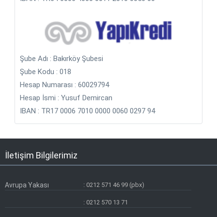
Hürriyet İlan Küçükcekmece Bürosu
Hürriyet İlan Maltepe Bürosu
Hürriyet İlan Pendik Bürosu
Şube Adı : Bakırköy Şubesi
Şube Kodu : 018
Hürriyet İlan Sancaktepe Bürosu
Hesap Numarası : 60029794
Hürriyet İlan Sarıyer Bürosu
Hesap İsmi : Yusuf Demircan
IBAN : TR17 0006 7010 0000 0060 0297 94
Hürriyet İlan Silivri Bürosu
Hürriyet İlan Sultanbeyli Bürosu
İletişim Bilgilerimiz
Hürriyet İlan Sultangazi Bürosu
Hürriyet İlan Şile Bürosu
Avrupa Yakası
:
0212 571 46 99 (pbx)
Hürriyet İlan Şişli Bürosu
:
0212 570 13 71
Hürriyet İlan Tuzla Bürosu