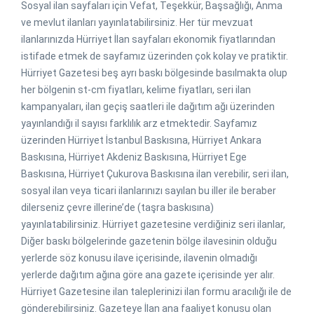
Sosyal ilan sayfaları için Vefat, Teşekkür, Başsağlığı, Anma
ve mevlut ilanları yayınlatabilirsiniz. Her tür mevzuat
ilanlarınızda Hürriyet İlan sayfaları ekonomik fiyatlarından
istifade etmek de sayfamız üzerinden çok kolay ve pratiktir.
Hürriyet Gazetesi beş ayrı baskı bölgesinde basılmakta olup
her bölgenin st-cm fiyatları, kelime fiyatları, seri ilan
kampanyaları, ilan geçiş saatleri ile dağıtım ağı üzerinden
yayınlandığı il sayısı farklılık arz etmektedir. Sayfamız
üzerinden Hürriyet İstanbul Baskısına, Hürriyet Ankara
Baskısına, Hürriyet Akdeniz Baskısına, Hürriyet Ege
Baskısına, Hürriyet Çukurova Baskısına ilan verebilir, seri ilan,
sosyal ilan veya ticari ilanlarınızı sayılan bu iller ile beraber
dilerseniz çevre illerine’de (taşra baskısına)
yayınlatabilirsiniz. Hürriyet gazetesine verdiğiniz seri ilanlar,
Diğer baskı bölgelerinde gazetenin bölge ilavesinin olduğu
yerlerde söz konusu ilave içerisinde, ilavenin olmadığı
yerlerde dağıtım ağına göre ana gazete içerisinde yer alır.
Hürriyet Gazetesine ilan taleplerinizi ilan formu aracılığı ile de
gönderebilirsiniz. Gazeteye İlan ana faaliyet konusu olan