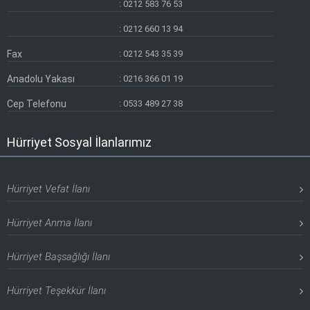
:
0212 583 76 53
Hürriyet İlan Üsküdar Bürosu
:
0212 660 13 94
Fax
:
0212 543 35 39
Hürriyet İlan Ümraniye Bürosu
Anadolu Yakası
:
0216 366 01 19
Hürriyet İlan Zeytinburnu Bürosu
Cep Telefonu
:
0533 489 27 38
Hürriyet Sosyal İlanlarımız
Hürriyet Vefat İlanı
Hürriyet Anma İlanı
Hürriyet Başsağlığı İlanı
Hürriyet Teşekkür İlanı