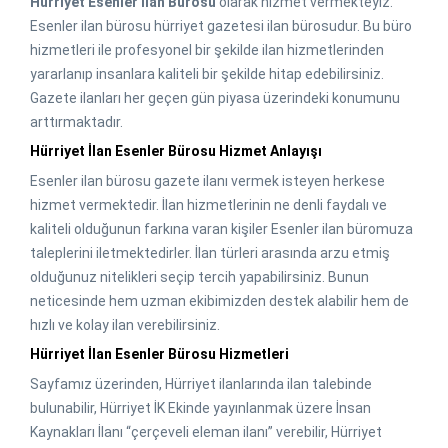
Hürriyet Esenler İlan Bürosu
olarak hizmet vermekteyiz.
Esenler ilan bürosu hürriyet gazetesi ilan bürosudur. Bu büro
hizmetleri ile profesyonel bir şekilde ilan hizmetlerinden
yararlanıp insanlara kaliteli bir şekilde hitap edebilirsiniz.
Gazete ilanları her geçen gün piyasa üzerindeki konumunu
arttırmaktadır.
Hürriyet İlan Esenler Bürosu Hizmet Anlayışı
Esenler ilan bürosu gazete ilanı vermek isteyen herkese
hizmet vermektedir. İlan hizmetlerinin ne denli faydalı ve
kaliteli olduğunun farkına varan kişiler Esenler ilan büromuza
taleplerini iletmektedirler. İlan türleri arasında arzu etmiş
olduğunuz nitelikleri seçip tercih yapabilirsiniz. Bunun
neticesinde hem uzman ekibimizden destek alabilir hem de
hızlı ve kolay ilan verebilirsiniz.
Hürriyet İlan Esenler Bürosu Hizmetleri
Sayfamız üzerinden, Hürriyet ilanlarında ilan talebinde
bulunabilir, Hürriyet İK Ekinde yayınlanmak üzere İnsan
Kaynakları İlanı “çerçeveli eleman ilanı” verebilir, Hürriyet