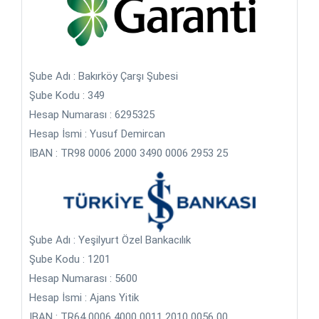
Hürriyet İlan Çatalca Bürosu
Hürriyet İlan Çekmeköy Bürosu
Hürriyet İlan Esenler Bürosu
Şube Adı : Bakırköy Çarşı Şubesi
Şube Kodu : 349
Hürriyet İlan Esenyurt Bürosu
Hesap Numarası : 6295325
Hürriyet İlan Eyüp Bürosu
Hesap İsmi : Yusuf Demircan
IBAN : TR98 0006 2000 3490 0006 2953 25
Hürriyet İlan Fatih Bürosu
Hürriyet İlan Gaziosmanpaşa Bürosu
Hürriyet İlan Güngören Bürosu
Şube Adı : Yeşilyurt Özel Bankacılık
Hürriyet İlan Kadıköy Bürosu
Şube Kodu : 1201
Hürriyet İlan Kağıthane Bürosu
Hesap Numarası : 5600
Hesap İsmi : Ajans Yitik
Hürriyet İlan Kartal Bürosu
IBAN : TR64 0006 4000 0011 2010 0056 00