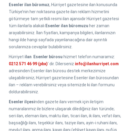
Esenler ilan büromuz
, Hürriyet gazetesine ilan konusunda
Türkiye’nin her noktasına gazete ilan reklam hizmetini
götürmeye tam yetkili resmi ilan ajansıdır Hürriyet gazetesi
tüm ilanlarla alakalı
Esenler ilan büromuzu
her zaman
arayabilirsiniz. İlan fiyatları, kampanya bilgileri, ilanlarınızın
hangi ilde hangi sayfada yayınlanacağına dair ayrıntılı
sorularınıza cevaplar bulabilirsiniz.
Hürriyet
ilan
Esenler bürosu
hizmet telefon numaramız:
0212 571 46 99 (pbx)
′ dir. Dilerseniz
info@ilanhurriyet.com
adresinden Esenler ilan bürosu destek merkezimize
ulaşabilirsiniz; Hürriyet gazetesine Esenler ilan bürosundan
ilan – reklam verebilirsiniz veya sitemizde ki ilan formunu
doldurabilirsiniz.
Esenler ilçesi
nden gazete ilanı vermek için iletişim
numaralarımız ile bizlere ulaşarak dilediğiniz ilan türünde;
seri ilan, eleman ilanı, maktu ilan, ticari ilan, ik ilanı, vefat ilanı,
başsağlığı ilanı, teşekkür ilanı, taziye ilanı, ayin-i ruhani ilanı,
mevlut ilanı, anma ilanı, kayıp ilanı (ehliyet kayıp ilanı, nufüs